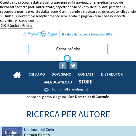
Questo sito raccoglie dati statistici anonimi sulla navigazione, mediante cookie
installati da terze parti autorizzate, rispettando la privacy dei tuoi dati personali e
secondo le norme previste dalla legge. Continuando a navigare su questo sito, cliccando
sui link al suo interno o semplicemente scrollando la pagina verso il basso, accetti il
servizio e gli stessi cookie.
CHI SIAMO
DOVE SIAMO
CONTATTI
DISTRIBUTORI
STORE
AREA DOWNLOAD
Iscriviti alla mailing list
Santo del giorno: 8 Agosto -
San Domenico di Guzmán
RICERCA PER AUTORE
Un dono dal Cielo
Carmen Plutino