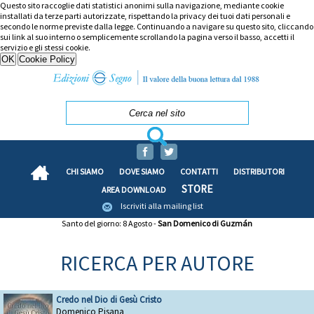
Questo sito raccoglie dati statistici anonimi sulla navigazione, mediante cookie
installati da terze parti autorizzate, rispettando la privacy dei tuoi dati personali e
secondo le norme previste dalla legge. Continuando a navigare su questo sito, cliccando
sui link al suo interno o semplicemente scrollando la pagina verso il basso, accetti il
servizio e gli stessi cookie.
CHI SIAMO
DOVE SIAMO
CONTATTI
DISTRIBUTORI
STORE
AREA DOWNLOAD
Iscriviti alla mailing list
Santo del giorno: 8 Agosto -
San Domenico di Guzmán
RICERCA PER AUTORE
Credo nel Dio di Gesù Cristo
Domenico Pisana