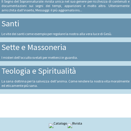
Il Segno del Soprannaturale: rivista unica nel suo genere per ricchezza di contenuti e
documentazioni sui segni dei tempi, apparizioni e molto altro. Ulteriormente
arricchita dall'inserto, Messaggi: il più aggiornato ins...
Santi
Le vite dei santi come esempio per regolare la nostra alla vera luce di Gesù.
Sette e Massoneria
I misteri dell'occulto svelati per metterci in guardia.
Teologia e Spiritualità
La sana dottrina per la salvezza dell'anima. Come rendere la nostra vita moralmente
ed eticamente più sana.