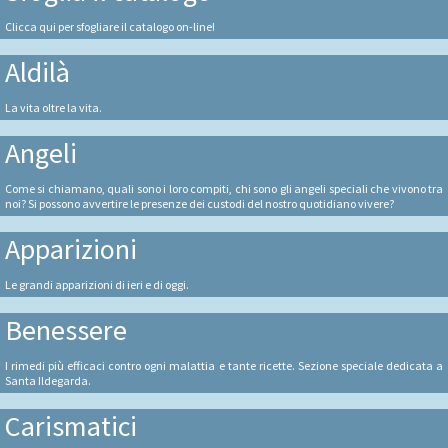
Clicca qui per sfogliare il catalogo on-line!
Aldilà
La vita oltre la vita.
Angeli
Come si chiamano, quali sono i loro compiti, chi sono gli angeli speciali che vivono tra
noi? Si possono avvertire le presenze dei custodi del nostro quotidiano vivere?
Apparizioni
Le grandi apparizioni di ieri e di oggi.
Benessere
I rimedi più efficaci contro ogni malattia e tante ricette. Sezione speciale dedicata a
Santa Ildegarda.
Carismatici