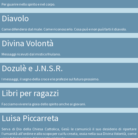
Per guarire nello spirito e nel corpo.
Diavolo
Come difendersi dal male. Come riconoscerlo. Cosa può e non può farti il diavolo.
Divina Volontà
Messaggi ricevuti dal mistico friulano.
Dozulè e J.N.S.R.
I messaggi, il segno della croce e le profezie sul futuro prossimo.
Libri per ragazzi
Facciamo vivere la gioia dello spirito anche ai giovani.
Luisa Piccarreta
Serva di Dio della Chiesa Cattolica, Gesù le comunicò il suo desiderio di riportare
l'umanità all'ordine e allo scopo per cui fu creata, ossia nella sua Divina Volontà, come