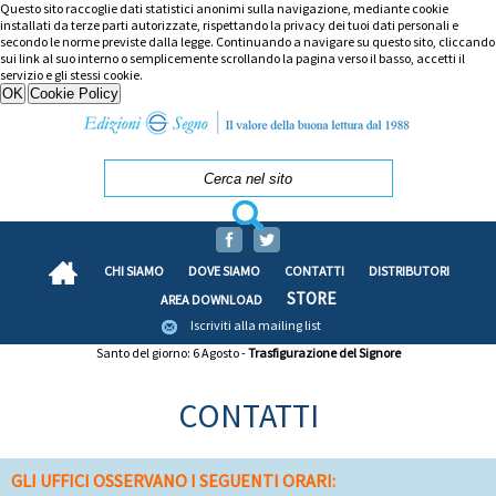
Questo sito raccoglie dati statistici anonimi sulla navigazione, mediante cookie
installati da terze parti autorizzate, rispettando la privacy dei tuoi dati personali e
secondo le norme previste dalla legge. Continuando a navigare su questo sito, cliccando
sui link al suo interno o semplicemente scrollando la pagina verso il basso, accetti il
servizio e gli stessi cookie.
CHI SIAMO
DOVE SIAMO
CONTATTI
DISTRIBUTORI
STORE
AREA DOWNLOAD
Iscriviti alla mailing list
Santo del giorno: 6 Agosto -
Trasfigurazione del Signore
CONTATTI
GLI UFFICI OSSERVANO I SEGUENTI ORARI: