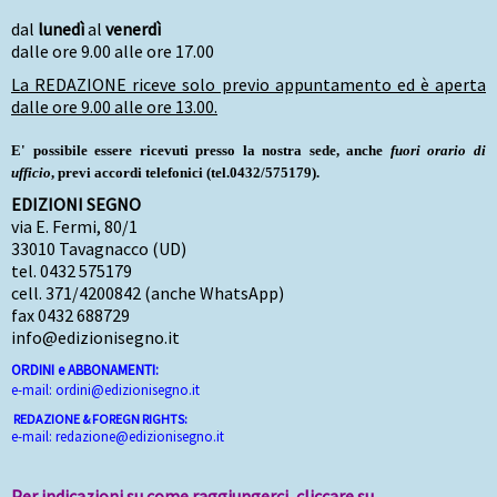
dal
lunedì
al
venerdì
dalle ore 9.00 alle ore 17.00
La REDAZIONE riceve solo previo appuntamento ed è aperta
dalle ore 9.00 alle ore 13.00.
E' possibile essere ricevuti presso la nostra sede, anche
fuori orario di
ufficio
, previ accordi telefonici (tel.0432/575179).
EDIZIONI SEGNO
via E. Fermi, 80/1
33010 Tavagnacco (UD)
tel. 0432 575179
cell. 371/4200842 (anche WhatsApp)
fax 0432 688729
info@edizionisegno.it
ORDINI e ABBONAMENTI:
e-mail: ordini@edizionisegno.it
REDAZIONE & FOREGN RIGHTS:
e-mail: redazione@edizionisegno.it
Per indicazioni su come raggiungerci, cliccare su