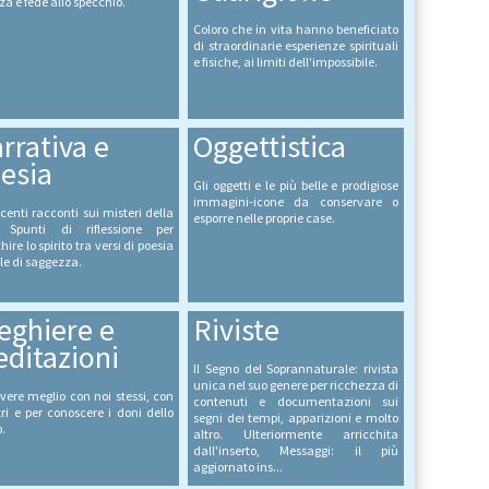
za e fede allo specchio.
Coloro che in vita hanno beneficiato
di straordinarie esperienze spirituali
e fisiche, ai limiti dell'impossibile.
rrativa e
Oggettistica
esia
Gli oggetti e le più belle e prodigiose
immagini-icone da conservare o
centi racconti sui misteri della
esporre nelle proprie case.
. Spunti di riflessione per
hire lo spirito tra versi di poesia
ole di saggezza.
eghiere e
Riviste
ditazioni
Il Segno del Soprannaturale: rivista
unica nel suo genere per ricchezza di
ivere meglio con noi stessi, con
contenuti e documentazioni sui
ltri e per conoscere i doni dello
segni dei tempi, apparizioni e molto
o.
altro. Ulteriormente arricchita
dall'inserto, Messaggi: il più
aggiornato ins...