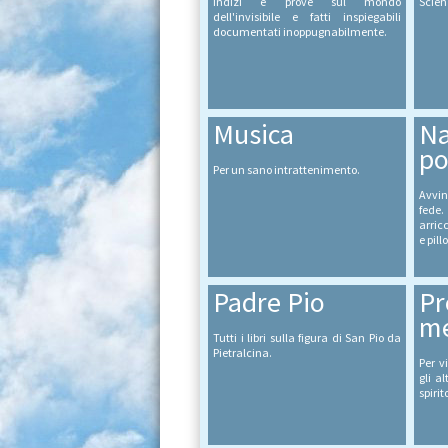
Indizi e prove sul mondo
Scien
dell'invisibile e fatti inspiegabili
documentati inoppugnabilmente.
Musica
Na
po
Per un sano intrattenimento.
Avvin
fede
arricc
e pill
Padre Pio
Pr
me
Tutti i libri sulla figura di San Pio da
Pietralcina.
Per v
gli a
spirit