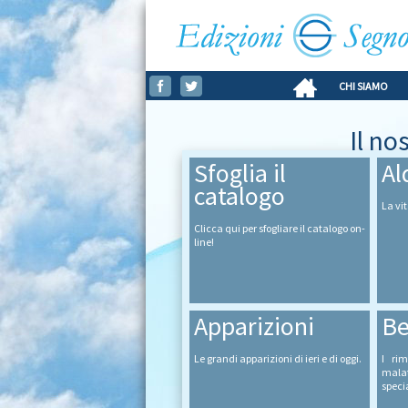
CHI SIAMO
Il n
Sfoglia il
Al
catalogo
La vit
Clicca qui per sfogliare il catalogo on-
line!
Apparizioni
Be
Le grandi apparizioni di ieri e di oggi.
I rim
malat
speci