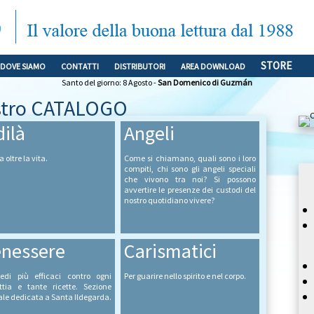
STORE
DOVE SIAMO
CONTATTI
DISTRIBUTORI
AREA DOWNLOAD
Santo del giorno: 8 Agosto -
San Domenico di Guzmán
ostro CATALOGO
dilà
Angeli
a oltre la vita.
Come si chiamano, quali sono i loro
compiti, chi sono gli angeli speciali
che vivono tra noi? Si possono
avvertire le presenze dei custodi del
nostro quotidiano vivere?
nessere
Carismatici
edi più efficaci contro ogni
Per guarire nello spirito e nel corpo.
tia e tante ricette. Sezione
ale dedicata a Santa Ildegarda.