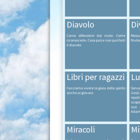
Diavolo
Di
Come difendersi dal male. Come
Mess
riconoscerlo. Cosa può e non può farti
friula
il diavolo.
Libri per ragazzi
Lu
Facciamo vivere la gioia dello spirito
Serva
anche ai giovani.
Gesù 
ripor
scopo
sua 
Adamo
Miracoli
Mi