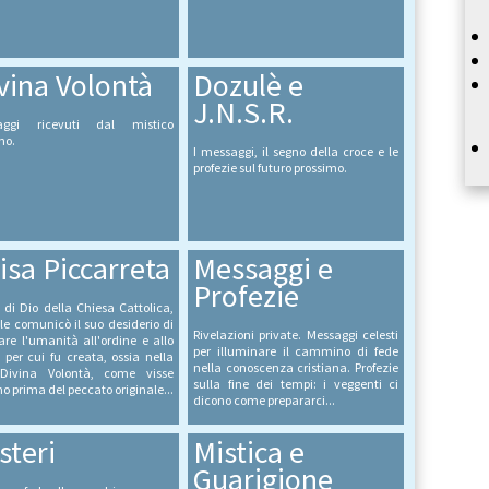
vina Volontà
Dozulè e
J.N.S.R.
aggi ricevuti dal mistico
no.
I messaggi, il segno della croce e le
profezie sul futuro prossimo.
isa Piccarreta
Messaggi e
Profezie
 di Dio della Chiesa Cattolica,
le comunicò il suo desiderio di
Rivelazioni private. Messaggi celesti
tare l'umanità all'ordine e allo
per illuminare il cammino di fede
 per cui fu creata, ossia nella
nella conoscenza cristiana. Profezie
Divina Volontà, come visse
sulla fine dei tempi: i veggenti ci
 prima del peccato originale...
dicono come prepararci...
steri
Mistica e
Guarigione