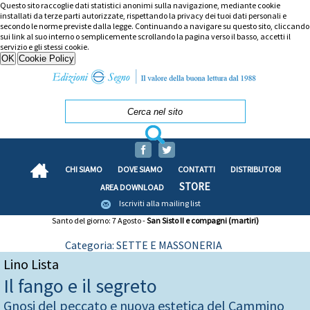
Questo sito raccoglie dati statistici anonimi sulla navigazione, mediante cookie
installati da terze parti autorizzate, rispettando la privacy dei tuoi dati personali e
secondo le norme previste dalla legge. Continuando a navigare su questo sito, cliccando
sui link al suo interno o semplicemente scrollando la pagina verso il basso, accetti il
servizio e gli stessi cookie.
CHI SIAMO
DOVE SIAMO
CONTATTI
DISTRIBUTORI
STORE
AREA DOWNLOAD
Iscriviti alla mailing list
Santo del giorno: 7 Agosto -
San Sisto II e compagni (martiri)
Categoria: SETTE E MASSONERIA
Lino Lista
Il fango e il segreto
Gnosi del peccato e nuova estetica del Cammino