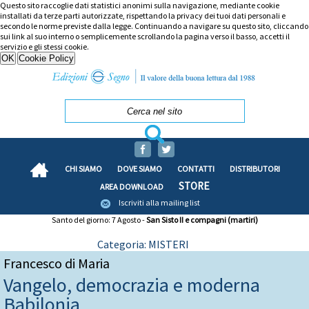
Questo sito raccoglie dati statistici anonimi sulla navigazione, mediante cookie
installati da terze parti autorizzate, rispettando la privacy dei tuoi dati personali e
secondo le norme previste dalla legge. Continuando a navigare su questo sito, cliccando
sui link al suo interno o semplicemente scrollando la pagina verso il basso, accetti il
servizio e gli stessi cookie.
CHI SIAMO
DOVE SIAMO
CONTATTI
DISTRIBUTORI
STORE
AREA DOWNLOAD
Iscriviti alla mailing list
Santo del giorno: 7 Agosto -
San Sisto II e compagni (martiri)
Categoria: MISTERI
Francesco di Maria
Vangelo, democrazia e moderna
Babilonia