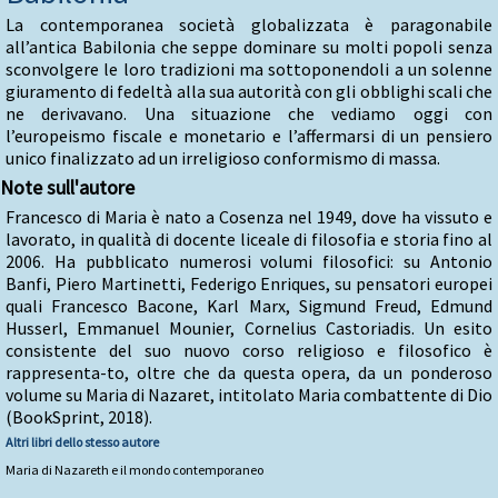
La contemporanea società globalizzata è paragonabile
all’antica Babilonia che seppe dominare su molti popoli senza
sconvolgere le loro tradizioni ma sottoponendoli a un solenne
giuramento di fedeltà alla sua autorità con gli obblighi scali che
ne derivavano. Una situazione che vediamo oggi con
l’europeismo fiscale e monetario e l’affermarsi di un pensiero
unico finalizzato ad un irreligioso conformismo di massa.
Note sull'autore
Francesco di Maria è nato a Cosenza nel 1949, dove ha vissuto e
lavorato, in qualità di docente liceale di filosofia e storia fino al
2006. Ha pubblicato numerosi volumi filosofici: su Antonio
Banfi, Piero Martinetti, Federigo Enriques, su pensatori europei
quali Francesco Bacone, Karl Marx, Sigmund Freud, Edmund
Husserl, Emmanuel Mounier, Cornelius Castoriadis. Un esito
consistente del suo nuovo corso religioso e filosofico è
rappresenta-to, oltre che da questa opera, da un ponderoso
volume su Maria di Nazaret, intitolato Maria combattente di Dio
(BookSprint, 2018).
Altri libri dello stesso autore
Maria di Nazareth e il mondo contemporaneo