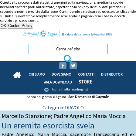
Questo sito raccoglie dati statistici anonimi sulla navigazione, mediante cookie
installati da terze parti autorizzate, rispettando la privacy dei tuoi dati personali e
secondo le norme previste dalla legge. Continuando a navigare su questo sito, cliccando
sui link al suo interno o semplicemente scrollando la pagina verso il basso, accetti il
servizio e gli stessi cookie.
CHI SIAMO
DOVE SIAMO
CONTATTI
DISTRIBUTORI
STORE
AREA DOWNLOAD
Iscriviti alla mailing list
Santo del giorno: 8 Agosto -
San Domenico di Guzmán
Categoria: DIAVOLO
Marcello Stanzione; Padre Angelico Maria Moccia
Un eremita esorcista svela
Padre Angelico Maria Moccia, sacerdote francescano ed ex