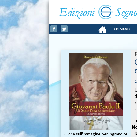
CHI SIAMO
U
d
s
s
c
a
No
R
Clicca sull'immagine per ingrandire