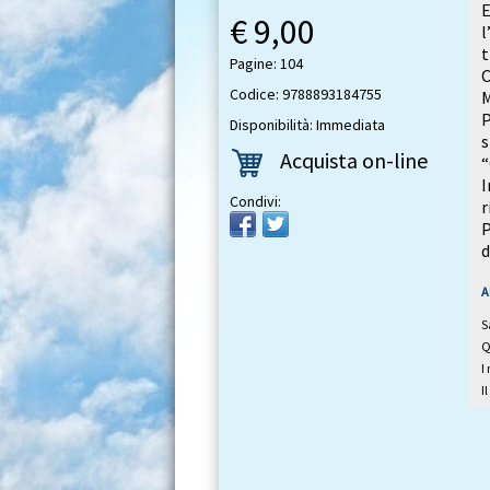
E
€ 9,00
l
t
Pagine: 104
C
Codice: 9788893184755
M
P
Disponibilità: Immediata
s
Acquista on-line
“
Condivi:
P
d
A
S
Q
I
I