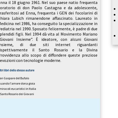
nna il 18 giugno 1961. Nel suo paese natio frequenta
’oratorio di don Paolo Castagna e da adolescente,
rasferitosi ad Enna, frequenta i GEN dei focolarini di
hiara Lubich rimanendone affascinato. Laureato in
edicina nel 1986, ha conseguito la specializzazione in
ediatria nel 1990. Sposato felicemente, è padre di due
plendidi figli. Nel 1994 dà vita al Movimento Mariano
Giovani Insieme”. È ideatore, con alcuni Giovani
Insieme, di due siti internet riguardanti
rispettivamente il Santo Rosario e la Divina
rovvidenza allo scopo di diffondere queste preziose
evozioni con tecnologie moderne.
ltri libri dello stesso autore
an Gaspare del Bufalo
uando l'amore dona gioia
 miracoli eucaristici in Italia
l Santo Rosario dei Giovani