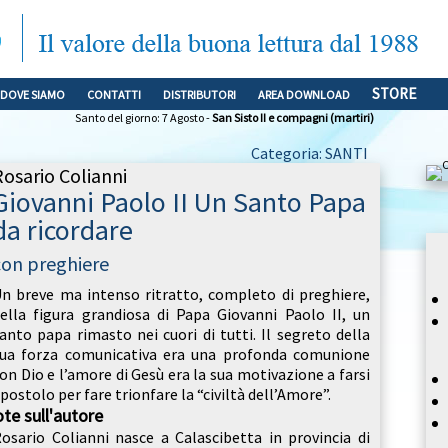
STORE
DOVE SIAMO
CONTATTI
DISTRIBUTORI
AREA DOWNLOAD
Santo del giorno: 7 Agosto -
San Sisto II e compagni (martiri)
Categoria: SANTI
Rosario Colianni
Giovanni Paolo II Un Santo Papa
da ricordare
con preghiere
n breve ma intenso ritratto, completo di preghiere,
ella figura grandiosa di Papa Giovanni Paolo II, un
anto papa rimasto nei cuori di tutti. Il segreto della
ua forza comunicativa era una profonda comunione
on Dio e l’amore di Gesù era la sua motivazione a farsi
postolo per fare trionfare la “civiltà dell’Amore”.
te sull'autore
osario Colianni nasce a Calascibetta in provincia di