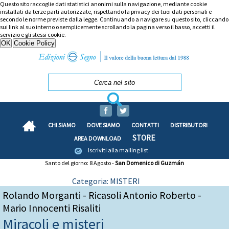
Questo sito raccoglie dati statistici anonimi sulla navigazione, mediante cookie
installati da terze parti autorizzate, rispettando la privacy dei tuoi dati personali e
secondo le norme previste dalla legge. Continuando a navigare su questo sito, cliccando
sui link al suo interno o semplicemente scrollando la pagina verso il basso, accetti il
servizio e gli stessi cookie.
CHI SIAMO
DOVE SIAMO
CONTATTI
DISTRIBUTORI
STORE
AREA DOWNLOAD
Iscriviti alla mailing list
Santo del giorno: 8 Agosto -
San Domenico di Guzmán
Categoria: MISTERI
Rolando Morganti - Ricasoli Antonio Roberto -
Mario Innocenti Risaliti
Miracoli e misteri