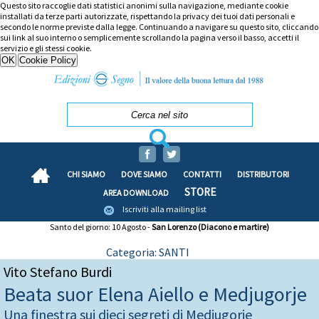
Questo sito raccoglie dati statistici anonimi sulla navigazione, mediante cookie
installati da terze parti autorizzate, rispettando la privacy dei tuoi dati personali e
secondo le norme previste dalla legge. Continuando a navigare su questo sito, cliccando
sui link al suo interno o semplicemente scrollando la pagina verso il basso, accetti il
servizio e gli stessi cookie.
CHI SIAMO
DOVE SIAMO
CONTATTI
DISTRIBUTORI
STORE
AREA DOWNLOAD
Iscriviti alla mailing list
Santo del giorno: 10 Agosto -
San Lorenzo (Diacono e martire)
Categoria: SANTI
Vito Stefano Burdi
Beata suor Elena Aiello e Medjugorje
Una finestra sui dieci segreti di Medjugorje