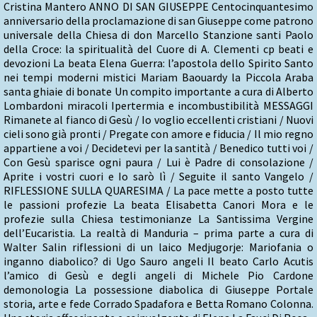
Cristina Mantero ANNO DI SAN GIUSEPPE Centocinquantesimo
anniversario della proclamazione di san Giuseppe come patrono
universale della Chiesa di don Marcello Stanzione santi Paolo
della Croce: la spiritualità del Cuore di A. Clementi cp beati e
devozioni La beata Elena Guerra: l’apostola dello Spirito Santo
nei tempi moderni mistici Mariam Baouardy la Piccola Araba
santa ghiaie di bonate Un compito importante a cura di Alberto
Lombardoni miracoli Ipertermia e incombustibilità MESSAGGI
Rimanete al fianco di Gesù / Io voglio eccellenti cristiani / Nuovi
cieli sono già pronti / Pregate con amore e fiducia / Il mio regno
appartiene a voi / Decidetevi per la santità / Benedico tutti voi /
Con Gesù sparisce ogni paura / Lui è Padre di consolazione /
Aprite i vostri cuori e Io sarò lì / Seguite il santo Vangelo /
RIFLESSIONE SULLA QUARESIMA / La pace mette a posto tutte
le passioni profezie La beata Elisabetta Canori Mora e le
profezie sulla Chiesa testimonianze La Santissima Vergine
dell’Eucaristia. La realtà di Manduria – prima parte a cura di
Walter Salin riflessioni di un laico Medjugorje: Mariofania o
inganno diabolico? di Ugo Sauro angeli Il beato Carlo Acutis
l’amico di Gesù e degli angeli di Michele Pio Cardone
demonologia La possessione diabolica di Giuseppe Portale
storia, arte e fede Corrado Spadafora e Betta Romano Colonna.