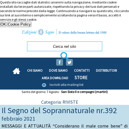
Questo sito raccoglie dati statistici anonimi sulla navigazione, mediante cookie
installati da terze parti autorizzate, rispettando la privacy dei tuoi dati personali e
secondo le norme previste dalla legge. Continuando a navigare su questo sito, cliccando
sui link al suo interno o semplicemente scrollando la pagina verso il basso, accetti il
servizio e gli stessi cookie.
CHI SIAMO
DOVE SIAMO
CONTATTI
DISTRIBUTORI
STORE
AREA DOWNLOAD
Iscriviti alla mailing list
Santo del giorno: 7 Agosto -
San Sisto II e compagni (martiri)
Categoria: RIVISTE
Il Segno del Soprannaturale nr.392
febbraio 2021
MESSAGGI E ATTUALITÀ “Considerano il male come bene” di