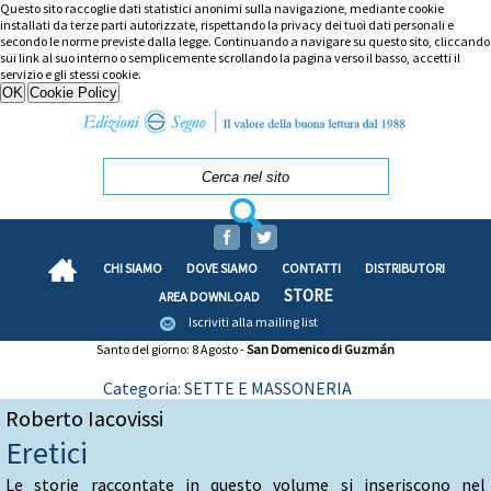
Questo sito raccoglie dati statistici anonimi sulla navigazione, mediante cookie
installati da terze parti autorizzate, rispettando la privacy dei tuoi dati personali e
secondo le norme previste dalla legge. Continuando a navigare su questo sito, cliccando
sui link al suo interno o semplicemente scrollando la pagina verso il basso, accetti il
servizio e gli stessi cookie.
CHI SIAMO
DOVE SIAMO
CONTATTI
DISTRIBUTORI
STORE
AREA DOWNLOAD
Iscriviti alla mailing list
Santo del giorno: 8 Agosto -
San Domenico di Guzmán
Categoria: SETTE E MASSONERIA
Roberto Iacovissi
Eretici
Le storie raccontate in questo volume si inseriscono nel