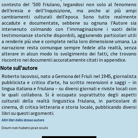
contesto del ’500 friulano, legandosi non solo al fenomeno
dell’eresia e dell’Inquisizione, ma anche ai più ampi
cambiamenti culturali dell’epoca. Sono tutte realmente
accadute e documentate, sebbene su ognuna l’Autore sia
intervenuto colmando con l’immaginazione i vuoti delle
testimonianze storiche disponbili, aggiunendo particolari utili
a renderle più vive e complete nella loro dimensione umana. La
narrazione resta comunque sempre fedele alla realtà, senza
alterare in alcun modo lo svolgimento dei fatti, che trovano
riscontro nei documenti accuratamente citati in appendice.
Note sull'autore
Roberto Iacovissi, nato a Gemona del Friuli nel 1945, giornalista
pubblicista e critico d’arte, ha scritto recensioni e saggi – in
lingua italiana e friulana – su diversi giornali e riviste locali con
le quali collabora. Si è occupato soprattutto degli aspetti
culturali della realtà linguistica friulana, in particolare di
cinema, di critica letteraria e storia locale, pubblicando diversi
libri su questi argomenti.
Altri libri dello stesso autore
Deum non habens prae oculis