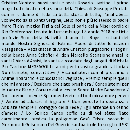
Cristina Mantero nuovi santi e beati Rosario Livatino il primo
magistrato beato nella storia della Chiesa di Giuseppe Portale
uomini e donne di fede La bella storia di Lello, l’analfabeta.
Sconvolto dalla Santa Vergine, Lello non è più lo stesso di padre
Marc Flichy mistica Figlia del Sole ci parla della Misericordia di
Dio Conferenza tenuta in Lussemburgo l’8 aprile 2018 mistici e
profezie Suor della Natività: Jeanne Le Royer cristiani del
mondo Nostra Signora di Fatima Madre di tutte le nazioni
Karaganda – Kazakhstan di André Charton purgatorio I “sogni”
della beata Anna Schaffer di don Marcello Stanzione angeli e
santi Chiara d’Assisi, la santa circondata dagli angeli di Michele
Pio Cardone MESSAGGI Le armi per la vostra grande vittoria /
Non temete, convertitevi / Riconciliatevi con il prossimo /
Anime riparatrici e consolatrici, vegliate / Premio sempre quelli
che mi amano / Desidero che siate preghiera / Consolatemi per
le tante offese / Correte dalla vostra Santa Madre Benedetta /
Noi saremo con voi / Sperimenterete tutto il mio amore per voi
/ Venite ad adorare il Signore / Non perdete la speranza /
Abbiate sempre il coraggio della Fede / Egli attende un cenno
d’amore / Lo Spirito Santo soffia su di voi sètte Nato
carnalmente, predica la poligamia: Gesù Cristo secondo i
Mormoni di Gelsomino Del Guercio santuario dello scoglio Il 53°