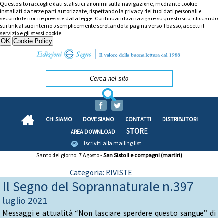
Questo sito raccoglie dati statistici anonimi sulla navigazione, mediante cookie
installati da terze parti autorizzate, rispettando la privacy dei tuoi dati personali e
secondo le norme previste dalla legge. Continuando a navigare su questo sito, cliccando
sui link al suo interno o semplicemente scrollando la pagina verso il basso, accetti il
servizio e gli stessi cookie.
CHI SIAMO
DOVE SIAMO
CONTATTI
DISTRIBUTORI
STORE
AREA DOWNLOAD
Iscriviti alla mailing list
Santo del giorno: 7 Agosto -
San Sisto II e compagni (martiri)
Categoria: RIVISTE
Il Segno del Soprannaturale n.397
luglio 2021
Messaggi e attualità “Non lasciare sperdere questo sangue” di