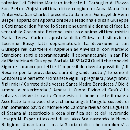
satanico” di Cristina Mantero inchieste Il Garbuglio di Piazza
San Pietro. Wojtyla vittima di tre congiure di Anna Maria Turi
l’intervista San Charbel presentato da mons. Gemayel di Henri
Berger apparizioni Apparizioni della Madonna e di san Giuseppe
a Cotignac di don Marcello Stanzione uomini e donne di fede La
venerabile Consolata Betrone, mistica e anima vittima mistici
Maria Teresa Carloni, apostola della Chiesa del silenzio di
Lucienne Bussy fatti soprannaturali La devozione a san
Giuseppe nel quartiere di Kapellen ad Anversa di don Marcello
Stanzione santi e soprannaturale Il soprannaturale in san Pio
da Pietrelcina di Giuseppe Portale MESSAGGI Quelli che sono del
Signore saranno protetti / L’impossibile diventa possibile / Il
Rosario per la provvidenza sarà di grande aiuto / Io sono il
Consolatore perfetto / Rimanete vigili in preghiera / Svegliatevi
figli miei / Correte dalla vostra Santa Madre Benedetta / Dio è
amore, è misericordia / Amate il Cuore Divino di Gesù / La
salvezza dei vostri cari / Come esiste il bene, esiste il male /
Ascoltate la mia voce che vi chiama angeli L’angelo custode di
san Domenico Savio di Michele Pio Cardone rivelazioni La guerra
di Satana al sacerdozio e cosa significa per te del reverendo
Joseph M. Esper riflessioni di un laico Sta nascendo la Nuova
Religione Umanitaria… ma la Storia ci dice che non durerà a