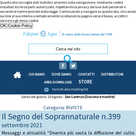
Questo sito raccoglie dati statistici anonimi sulla navigazione, mediante cookie
installati da terze parti autorizzate, rispettando la privacy dei tuoi dati personali e
secondo le norme previste dalla legge. Continuando a navigare su questo sito, cliccando
sui link al suo interno o semplicemente scrollando la pagina verso il basso, accetti il
servizio e gli stessi cookie.
CHI SIAMO
DOVE SIAMO
CONTATTI
DISTRIBUTORI
STORE
AREA DOWNLOAD
Iscriviti alla mailing list
Santo del giorno: 10 Agosto -
San Lorenzo (Diacono e martire)
Categoria: RIVISTE
Il Segno del Soprannaturale n.399
settembre 2021
Messaggi e attualità “Diventa più vasta la diffusione del culto