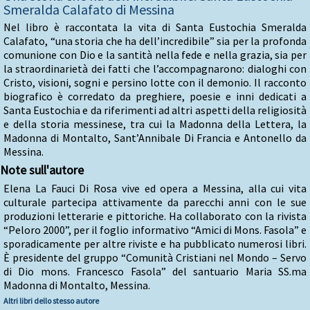
Smeralda Calafato di Messina
Nel libro è raccontata la vita di Santa Eustochia Smeralda
Calafato, “una storia che ha dell’incredibile” sia per la profonda
comunione con Dio e la santità nella fede e nella grazia, sia per
la straordinarietà dei fatti che l’accompagnarono: dialoghi con
Cristo, visioni, sogni e persino lotte con il demonio. Il racconto
biografico è corredato da preghiere, poesie e inni dedicati a
Santa Eustochia e da riferimenti ad altri aspetti della religiosità
e della storia messinese, tra cui la Madonna della Lettera, la
Madonna di Montalto, Sant’Annibale Di Francia e Antonello da
Messina.
Note sull'autore
Elena La Fauci Di Rosa vive ed opera a Messina, alla cui vita
culturale partecipa attivamente da parecchi anni con le sue
produzioni letterarie e pittoriche. Ha collaborato con la rivista
“Peloro 2000”, per il foglio informativo “Amici di Mons. Fasola” e
sporadicamente per altre riviste e ha pubblicato numerosi libri.
È presidente del gruppo “Comunità Cristiani nel Mondo – Servo
di Dio mons. Francesco Fasola” del santuario Maria SS.ma
Madonna di Montalto, Messina.
Altri libri dello stesso autore