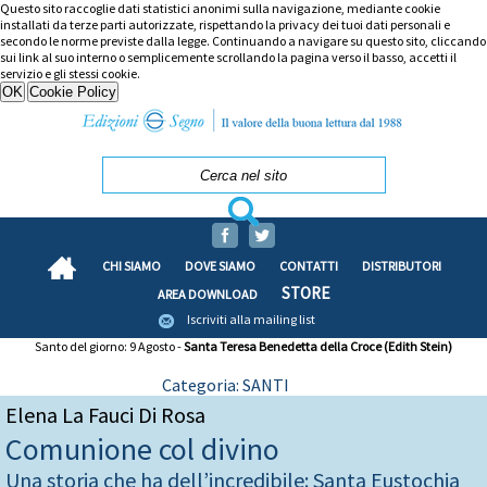
Questo sito raccoglie dati statistici anonimi sulla navigazione, mediante cookie
installati da terze parti autorizzate, rispettando la privacy dei tuoi dati personali e
secondo le norme previste dalla legge. Continuando a navigare su questo sito, cliccando
sui link al suo interno o semplicemente scrollando la pagina verso il basso, accetti il
servizio e gli stessi cookie.
CHI SIAMO
DOVE SIAMO
CONTATTI
DISTRIBUTORI
STORE
AREA DOWNLOAD
Iscriviti alla mailing list
Santo del giorno: 9 Agosto -
Santa Teresa Benedetta della Croce (Edith Stein)
Categoria: SANTI
Elena La Fauci Di Rosa
Comunione col divino
Una storia che ha dell’incredibile: Santa Eustochia