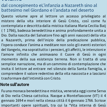
dal concepimento eL’infanzia a Nazareth sino al
battesimo nel Giordano e l’andata nel deserto
Questo volume apre al lettore un accesso privilegiato al
mistero della vita interiore di Gesù Cristo, così come fu
contemplata e descritta dalla mistica italiana Maria Cecilia Baij
( † 1766), badessa benedettina e anima profondamente unita a
Dio. Dalla nascita del Salvatore fino agli anni nascosti della vita
a Nazareth, prima dell’inizio della predicazione pubblica,
l’opera conduce l’anima a meditare non solo gli eventi esteriori
del Vangelo, ma soprattutto i pensieri, gli affetti, le intenzioni e
l’amore infinito che animavano il Cuore di Gesù in ogni
momento della sua esistenza terrena. Non si tratta di una
semplice narrazione, ma di un cammino di contemplazione che
invita il lettore ad entrare nel silenzio della Santa Famiglia, a
comprendere il valore redentivo della vita nascosta e a lasciarsi
trasformare dall’intimità con Cristo.
Note sull'autore
Fu una monaca benedettina e mistica, venerata oggi come Serva
di Dio nella Chiesa cattolica. Nacque a Montefiascone (VT) il 4
gennaio 1694 e morì nella stessa città il 6 gennaio 1766. Scrisse
importanti opere spirituali, tra cui la “Vita interna di Gesù