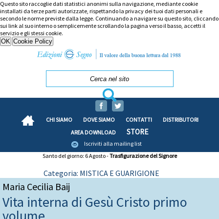
Questo sito raccoglie dati statistici anonimi sulla navigazione, mediante cookie
installati da terze parti autorizzate, rispettando la privacy dei tuoi dati personali e
secondo le norme previste dalla legge. Continuando a navigare su questo sito, cliccando
sui link al suo interno o semplicemente scrollando la pagina verso il basso, accetti il
servizio e gli stessi cookie.
CHI SIAMO
DOVE SIAMO
CONTATTI
DISTRIBUTORI
STORE
AREA DOWNLOAD
Iscriviti alla mailing list
Santo del giorno: 6 Agosto -
Trasfigurazione del Signore
Categoria: MISTICA E GUARIGIONE
Maria Cecilia Baij
Vita interna di Gesù Cristo primo
volume