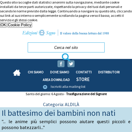
Questo sito raccoglie dati statistici anonimi sulla navigazione, mediante cookie
installati da terze parti autorizzate, rispettando la privacy dei tuoi dati personali e
secondo le norme previste dalla legge. Continuando a navigare su questo sito, cliccando
sui link al suo interno o semplicemente scrollando la pagina verso il basso, accetti il
servizio e gli stessi cookie.
CHI SIAMO
DOVE SIAMO
CONTATTI
DISTRIBUTORI
STORE
AREA DOWNLOAD
Iscriviti alla mailing list
Santo del giorno: 6 Agosto -
Trasfigurazione del Signore
Categoria: ALDILÀ
Il battesimo dei bambini non nati
"... le anime più semplici possono aiutare questi piccoli e
possono batezzarli..."