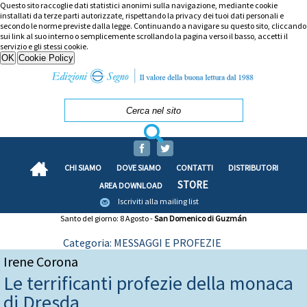
Questo sito raccoglie dati statistici anonimi sulla navigazione, mediante cookie
installati da terze parti autorizzate, rispettando la privacy dei tuoi dati personali e
secondo le norme previste dalla legge. Continuando a navigare su questo sito, cliccando
sui link al suo interno o semplicemente scrollando la pagina verso il basso, accetti il
servizio e gli stessi cookie.
CHI SIAMO
DOVE SIAMO
CONTATTI
DISTRIBUTORI
STORE
AREA DOWNLOAD
Iscriviti alla mailing list
Santo del giorno: 8 Agosto -
San Domenico di Guzmán
Categoria: MESSAGGI E PROFEZIE
Irene Corona
Le terrificanti profezie della monaca
di Dresda