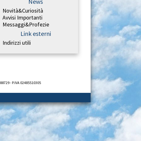
News
Novità&Curiosità
Avvisi Importanti
Messaggi&Profezie
Link esterni
Indirizzi utili
688729 - P.IVA 02485510305