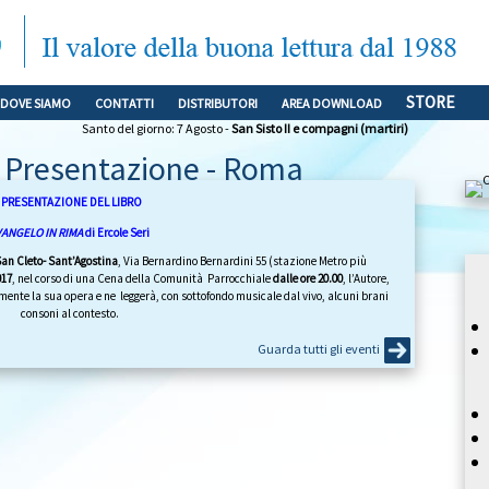
STORE
DOVE SIAMO
CONTATTI
DISTRIBUTORI
AREA DOWNLOAD
Santo del giorno: 7 Agosto -
San Sisto II e compagni (martiri)
 Presentazione - Roma
PRESENTAZIONE DEL LIBRO
VANGELO IN RIMA
di Ercole Seri
San Cleto- Sant’Agostina
, Via Bernardino Bernardini 55 (stazione Metro più
017
, nel corso di una Cena della Comunità Parrocchiale
dalle ore 20.00
, l’Autore,
lmente la sua opera e ne leggerà, con sottofondo musicale dal vivo, alcuni brani
consoni al contesto.
Guarda tutti gli eventi