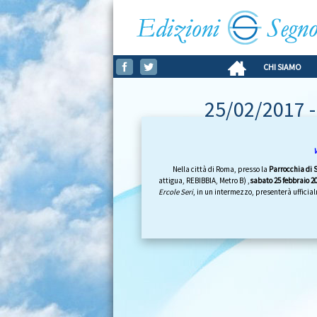
CHI SIAMO
25/02/2017 -
Nella città di Roma, presso la
Parrocchia di 
attigua, REBIBBIA, Metro B) ,
sabato 25 febbraio 2
Ercole Seri
, in un intermezzo, presenterà ufficia