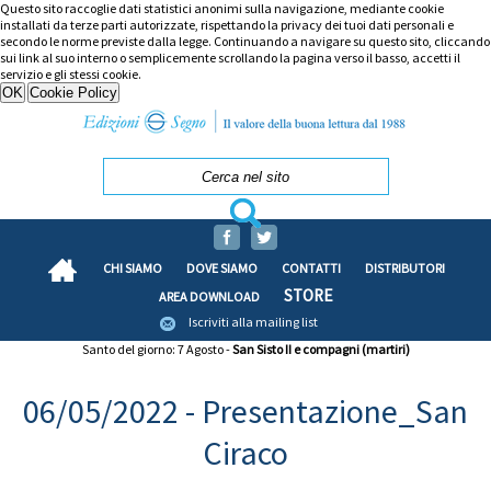
Questo sito raccoglie dati statistici anonimi sulla navigazione, mediante cookie
installati da terze parti autorizzate, rispettando la privacy dei tuoi dati personali e
secondo le norme previste dalla legge. Continuando a navigare su questo sito, cliccando
sui link al suo interno o semplicemente scrollando la pagina verso il basso, accetti il
servizio e gli stessi cookie.
CHI SIAMO
DOVE SIAMO
CONTATTI
DISTRIBUTORI
STORE
AREA DOWNLOAD
Iscriviti alla mailing list
Santo del giorno: 7 Agosto -
San Sisto II e compagni (martiri)
06/05/2022 - Presentazione_San
Ciraco