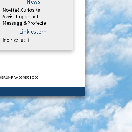
News
Novità&Curiosità
Avvisi Importanti
Messaggi&Profezie
Link esterni
Indirizzi utili
688729 - P.IVA 02485510305