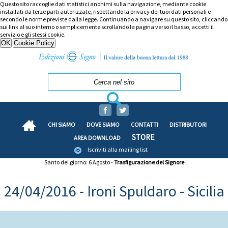
Questo sito raccoglie dati statistici anonimi sulla navigazione, mediante cookie
installati da terze parti autorizzate, rispettando la privacy dei tuoi dati personali e
secondo le norme previste dalla legge. Continuando a navigare su questo sito, cliccando
sui link al suo interno o semplicemente scrollando la pagina verso il basso, accetti il
servizio e gli stessi cookie.
CHI SIAMO
DOVE SIAMO
CONTATTI
DISTRIBUTORI
STORE
AREA DOWNLOAD
Iscriviti alla mailing list
Santo del giorno: 6 Agosto -
Trasfigurazione del Signore
24/04/2016 - Ironi Spuldaro - Sicilia