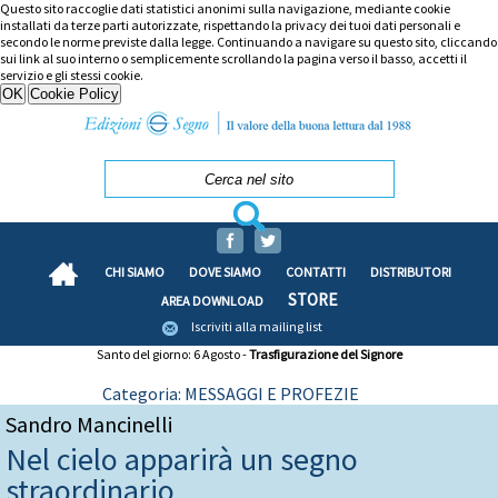
Questo sito raccoglie dati statistici anonimi sulla navigazione, mediante cookie
installati da terze parti autorizzate, rispettando la privacy dei tuoi dati personali e
secondo le norme previste dalla legge. Continuando a navigare su questo sito, cliccando
sui link al suo interno o semplicemente scrollando la pagina verso il basso, accetti il
servizio e gli stessi cookie.
CHI SIAMO
DOVE SIAMO
CONTATTI
DISTRIBUTORI
STORE
AREA DOWNLOAD
Iscriviti alla mailing list
Santo del giorno: 6 Agosto -
Trasfigurazione del Signore
Categoria: MESSAGGI E PROFEZIE
Sandro Mancinelli
Nel cielo apparirà un segno
straordinario