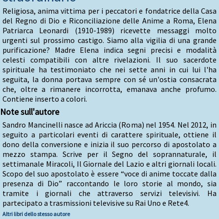
Religiosa, anima vittima per i peccatori e fondatrice della Casa
del Regno di Dio e Riconciliazione delle Anime a Roma, Elena
Patriarca Leonardi (1910-1989) ricevette messaggi molto
urgenti sul prossimo castigo. Siamo alla vigilia di una grande
purificazione? Madre Elena indica segni precisi e modalità
celesti compatibili con altre rivelazioni. Il suo sacerdote
spirituale ha testimoniato che nei sette anni in cui lui l'ha
seguita, la donna portava sempre con sé un'ostia consacrata
che, oltre a rimanere incorrotta, emanava anche profumo.
Contiene inserto a colori.
Note sull'autore
Sandro Mancinelli nasce ad Ariccia (Roma) nel 1954. Nel 2012, in
seguito a particolari eventi di carattere spirituale, ottiene il
dono della conversione e inizia il suo percorso di apostolato a
mezzo stampa. Scrive per il Segno del soprannaturale, il
settimanale Miracoli, Il Giornale del Lazio e altri giornali locali.
Scopo del suo apostolato è essere “voce di anime toccate dalla
presenza di Dio” raccontando le loro storie al mondo, sia
tramite i giornali che attraverso servizi televisivi. Ha
partecipato a trasmissioni televisive su Rai Uno e Rete4.
Altri libri dello stesso autore