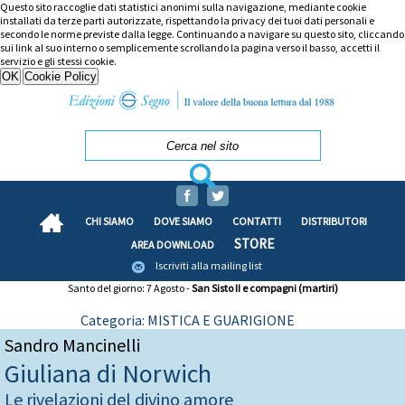
Questo sito raccoglie dati statistici anonimi sulla navigazione, mediante cookie
installati da terze parti autorizzate, rispettando la privacy dei tuoi dati personali e
secondo le norme previste dalla legge. Continuando a navigare su questo sito, cliccando
sui link al suo interno o semplicemente scrollando la pagina verso il basso, accetti il
servizio e gli stessi cookie.
CHI SIAMO
DOVE SIAMO
CONTATTI
DISTRIBUTORI
STORE
AREA DOWNLOAD
Iscriviti alla mailing list
Santo del giorno: 7 Agosto -
San Sisto II e compagni (martiri)
Categoria: MISTICA E GUARIGIONE
Sandro Mancinelli
Giuliana di Norwich
Le rivelazioni del divino amore