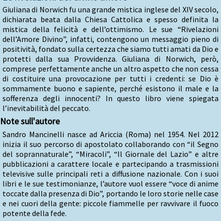
Giuliana di Norwich fu una grande mistica inglese del XIV secolo,
dichiarata beata dalla Chiesa Cattolica e spesso definita la
mistica della felicità e dell’ottimismo. Le sue “Rivelazioni
dell’Amore Divino”, infatti, contengono un messaggio pieno di
positività, fondato sulla certezza che siamo tutti amati da Dio e
protetti dalla sua Provvidenza. Giuliana di Norwich, però,
comprese perfettamente anche un altro aspetto che non cessa
di costituire una provocazione per tutti i credenti: se Dio è
sommamente buono e sapiente, perché esistono il male e la
sofferenza degli innocenti? In questo libro viene spiegata
l’inevitabilità del peccato.
Note sull'autore
Sandro Mancinelli nasce ad Ariccia (Roma) nel 1954. Nel 2012
inizia il suo percorso di apostolato collaborando con “il Segno
del soprannaturale”, “Miracoli”, “Il Giornale del Lazio” e altre
pubblicazioni a carattere locale e partecipando a trasmissioni
televisive sulle principali reti a diffusione nazionale. Con i suoi
libri e le sue testimonianze, l’autore vuol essere “voce di anime
toccate dalla presenza di Dio”, portando le loro storie nelle case
e nei cuori della gente: piccole fiammelle per ravvivare il fuoco
potente della fede.