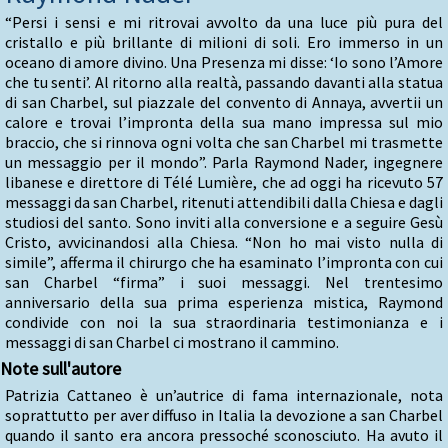
“Persi i sensi e mi ritrovai avvolto da una luce più pura del
cristallo e più brillante di milioni di soli. Ero immerso in un
oceano di amore divino. Una Presenza mi disse: ‘Io sono l’Amore
che tu senti’. Al ritorno alla realtà, passando davanti alla statua
di san Charbel, sul piazzale del convento di Annaya, avvertii un
calore e trovai l’impronta della sua mano impressa sul mio
braccio, che si rinnova ogni volta che san Charbel mi trasmette
un messaggio per il mondo”. Parla Raymond Nader, ingegnere
libanese e direttore di Télé Lumière, che ad oggi ha ricevuto 57
messaggi da san Charbel, ritenuti attendibili dalla Chiesa e dagli
studiosi del santo. Sono inviti alla conversione e a seguire Gesù
Cristo, avvicinandosi alla Chiesa. “Non ho mai visto nulla di
simile”, afferma il chirurgo che ha esaminato l’impronta con cui
san Charbel “firma” i suoi messaggi. Nel trentesimo
anniversario della sua prima esperienza mistica, Raymond
condivide con noi la sua straordinaria testimonianza e i
messaggi di san Charbel ci mostrano il cammino.
Note sull'autore
Patrizia Cattaneo è un’autrice di fama internazionale, nota
soprattutto per aver diffuso in Italia la devozione a san Charbel
quando il santo era ancora pressoché sconosciuto. Ha avuto il