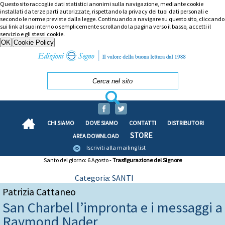
Questo sito raccoglie dati statistici anonimi sulla navigazione, mediante cookie
installati da terze parti autorizzate, rispettando la privacy dei tuoi dati personali e
secondo le norme previste dalla legge. Continuando a navigare su questo sito, cliccando
sui link al suo interno o semplicemente scrollando la pagina verso il basso, accetti il
servizio e gli stessi cookie.
CHI SIAMO
DOVE SIAMO
CONTATTI
DISTRIBUTORI
STORE
AREA DOWNLOAD
Iscriviti alla mailing list
Santo del giorno: 6 Agosto -
Trasfigurazione del Signore
Categoria: SANTI
Patrizia Cattaneo
San Charbel l’impronta e i messaggi a
Raymond Nader