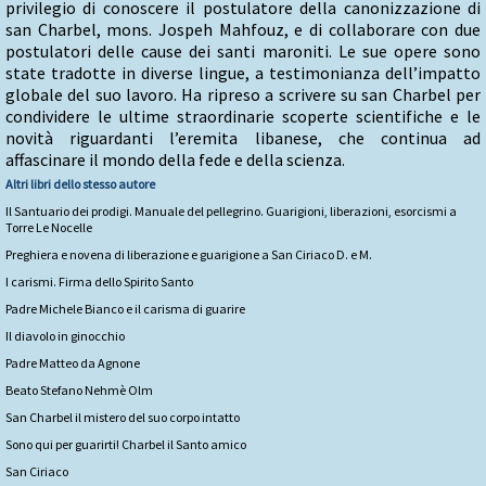
privilegio di conoscere il postulatore della canonizzazione di
san Charbel, mons. Jospeh Mahfouz, e di collaborare con due
postulatori delle cause dei santi maroniti. Le sue opere sono
state tradotte in diverse lingue, a testimonianza dell’impatto
globale del suo lavoro. Ha ripreso a scrivere su san Charbel per
condividere le ultime straordinarie scoperte scientifiche e le
novità riguardanti l’eremita libanese, che continua ad
affascinare il mondo della fede e della scienza.
Altri libri dello stesso autore
Il Santuario dei prodigi. Manuale del pellegrino. Guarigioni, liberazioni, esorcismi a
Torre Le Nocelle
Preghiera e novena di liberazione e guarigione a San Ciriaco D. e M.
I carismi. Firma dello Spirito Santo
Padre Michele Bianco e il carisma di guarire
Il diavolo in ginocchio
Padre Matteo da Agnone
Beato Stefano Nehmè Olm
San Charbel il mistero del suo corpo intatto
Sono qui per guarirti! Charbel il Santo amico
San Ciriaco