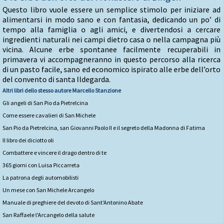
Questo libro vuole essere un semplice stimolo per iniziare ad
alimentarsi in modo sano e con fantasia, dedicando un po’ di
tempo alla famiglia o agli amici, e divertendosi a cercare
ingredienti naturali nei campi dietro casa o nella campagna più
vicina. Alcune erbe spontanee facilmente recuperabili in
primavera vi accompagneranno in questo percorso alla ricerca
di un pasto facile, sano ed economico ispirato alle erbe dell’orto
del convento di santa Ildegarda.
Altri libri dello stesso autore
Marcello Stanzione
Gli angeli di San Pio da Pietrelcina
Come essere cavalieri di San Michele
San Pio da Pietrelcina, san Giovanni Paolo II e il segreto della Madonna di Fatima
Il libro dei diciotto oli
Combattere e vincere il drago dentro di te
365 giorni con Luisa Piccarreta
La patrona degli automobilisti
Un mese con San Michele Arcangelo
Manuale di preghiere del devoto di Sant'Antonino Abate
San Raffaele l'Arcangelo della salute