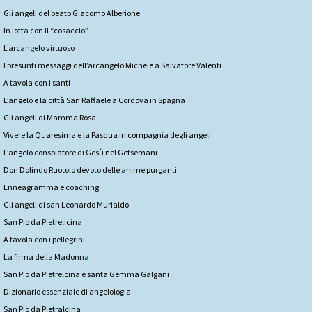
Gli angeli del beato Giacomo Alberione
In lotta con il “cosaccio”
L’arcangelo virtuoso
I presunti messaggi dell’arcangelo Michele a Salvatore Valenti
A tavola con i santi
L’angelo e la città San Raffaele a Cordova in Spagna
Gli angeli di Mamma Rosa
Vivere la Quaresima e la Pasqua in compagnia degli angeli
L’angelo consolatore di Gesù nel Getsemani
Don Dolindo Ruotolo devoto delle anime purganti
Enneagramma e coaching
Gli angeli di san Leonardo Murialdo
San Pio da Pietrelicina
A tavola con i pellegrini
La firma della Madonna
San Pio da Pietrelcina e santa Gemma Galgani
Dizionario essenziale di angelologia
San Pio da Pietralcina