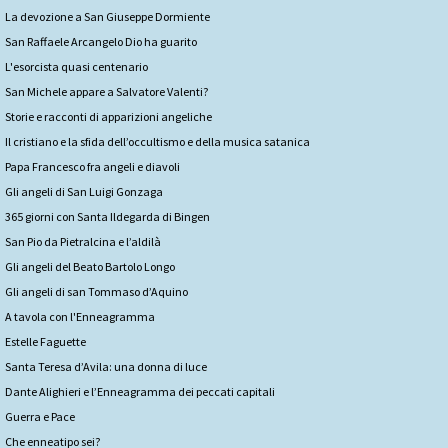
La devozione a San Giuseppe Dormiente
San Raffaele Arcangelo Dio ha guarito
L'esorcista quasi centenario
San Michele appare a Salvatore Valenti?
Storie e racconti di apparizioni angeliche
Il cristiano e la sfida dell’occultismo e della musica satanica
Papa Francesco fra angeli e diavoli
Gli angeli di San Luigi Gonzaga
365 giorni con Santa Ildegarda di Bingen
San Pio da Pietralcina e l’aldilà
Gli angeli del Beato Bartolo Longo
Gli angeli di san Tommaso d’Aquino
A tavola con l'Enneagramma
Estelle Faguette
Santa Teresa d’Avila: una donna di luce
Dante Alighieri e l’Enneagramma dei peccati capitali
Guerra e Pace
Che enneatipo sei?