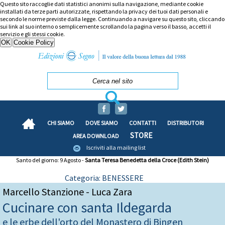
Questo sito raccoglie dati statistici anonimi sulla navigazione, mediante cookie
installati da terze parti autorizzate, rispettando la privacy dei tuoi dati personali e
secondo le norme previste dalla legge. Continuando a navigare su questo sito, cliccando
sui link al suo interno o semplicemente scrollando la pagina verso il basso, accetti il
servizio e gli stessi cookie.
CHI SIAMO
DOVE SIAMO
CONTATTI
DISTRIBUTORI
STORE
AREA DOWNLOAD
Iscriviti alla mailing list
Santo del giorno: 9 Agosto -
Santa Teresa Benedetta della Croce (Edith Stein)
Categoria: BENESSERE
Marcello Stanzione - Luca Zara
Cucinare con santa Ildegarda
e le erbe dell'orto del Monastero di Bingen