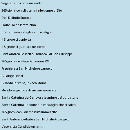
Vegetariano come un santo
365 giorni con gli uomini e le donne di Dio
Don Dolindo Ruotolo
Padre Pio da Pietrelcina
Come liberarsi dagli spiriti maligni
Il Signore ci conforta
Il Signore ci guarisce nel corpo
Sant'Andrea Bessette. I miracoli di San Giuseppe
365 giorni con Papa Giovanni XXIII
Preghiere a San Michele Arcangelo
Gli angeli e noi
Guarda la stella, invoca Maria
Mondo angelico e dimensione onirica
Santa Caterina da Genova e le anime del purgatorio
Santa Caterina Labourè e la medaglia che ci salva
365 giorni con San Massimiliano Kolbe
Sant' Antonino Abate e San Michele Arcangelo
L'esorcista Candido Amantini