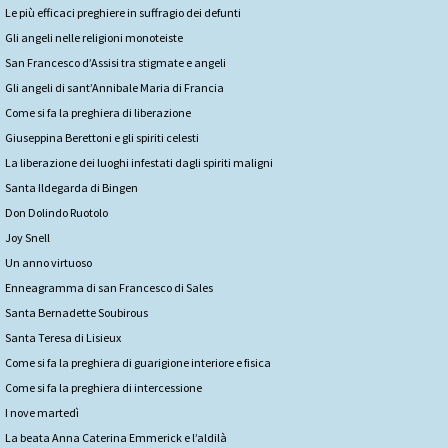
Le più efficaci preghiere in suffragio dei defunti
Gli angeli nelle religioni monoteiste
San Francesco d’Assisi tra stigmate e angeli
Gli angeli di sant’Annibale Maria di Francia
Come si fa la preghiera di liberazione
Giuseppina Berettoni e gli spiriti celesti
La liberazione dei luoghi infestati dagli spiriti maligni
Santa Ildegarda di Bingen
Don Dolindo Ruotolo
Joy Snell
Un anno virtuoso
Enneagramma di san Francesco di Sales
Santa Bernadette Soubirous
Santa Teresa di Lisieux
Come si fa la preghiera di guarigione interiore e fisica
Come si fa la preghiera di intercessione
I nove martedì
La beata Anna Caterina Emmerick e l’aldilà