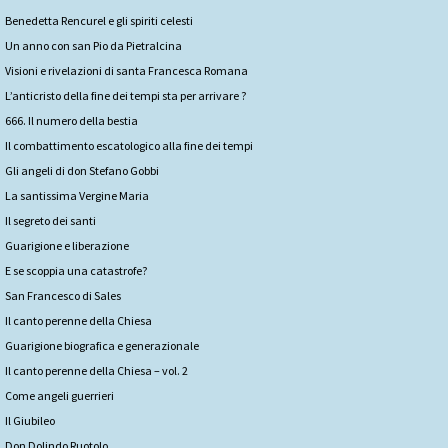
Benedetta Rencurel e gli spiriti celesti
Un anno con san Pio da Pietralcina
Visioni e rivelazioni di santa Francesca Romana
L’anticristo della fine dei tempi sta per arrivare ?
666. Il numero della bestia
Il combattimento escatologico alla fine dei tempi
Gli angeli di don Stefano Gobbi
La santissima Vergine Maria
Il segreto dei santi
Guarigione e liberazione
E se scoppia una catastrofe?
San Francesco di Sales
Il canto perenne della Chiesa
Guarigione biografica e generazionale
Il canto perenne della Chiesa – vol. 2
Come angeli guerrieri
Il Giubileo
Don Dolindo Ruotolo