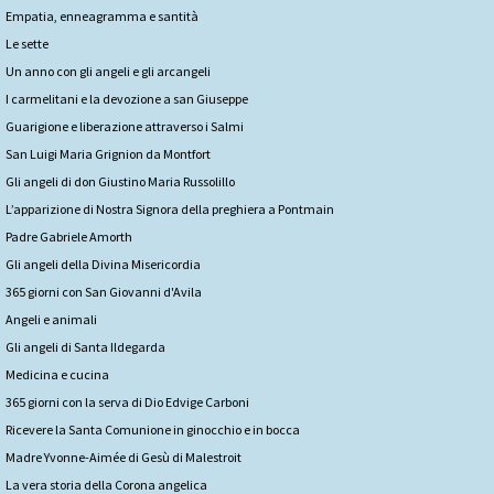
Empatia, enneagramma e santità
Le sette
Un anno con gli angeli e gli arcangeli
I carmelitani e la devozione a san Giuseppe
Guarigione e liberazione attraverso i Salmi
San Luigi Maria Grignion da Montfort
Gli angeli di don Giustino Maria Russolillo
L’apparizione di Nostra Signora della preghiera a Pontmain
Padre Gabriele Amorth
Gli angeli della Divina Misericordia
365 giorni con San Giovanni d'Avila
Angeli e animali
Gli angeli di Santa Ildegarda
Medicina e cucina
365 giorni con la serva di Dio Edvige Carboni
Ricevere la Santa Comunione in ginocchio e in bocca
Madre Yvonne-Aimée di Gesù di Malestroit
La vera storia della Corona angelica