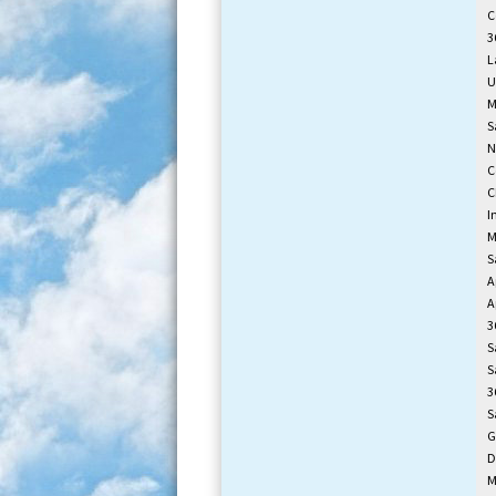
C
3
L
U
M
S
N
C
C
I
M
S
A
A
3
S
S
3
S
G
D
M