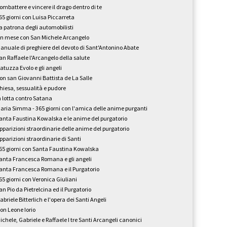
ombattere e vincere il drago dentro di te
65 giorni con Luisa Piccarreta
a patrona degli automobilisti
n mese con San Michele Arcangelo
anuale di preghiere del devoto di Sant'Antonino Abate
an Raffaele l'Arcangelo della salute
atuzza Evolo e gli angeli
on san Giovanni Battista de La Salle
hiesa, sessualità e pudore
n lotta contro Satana
aria Simma - 365 giorni con l'amica delle anime purganti
anta Faustina Kowalska e le anime del purgatorio
pparizioni straordinarie delle anime del purgatorio
pparizioni straordinarie di Santi
65 giorni con Santa Faustina Kowalska
anta Francesca Romana e gli angeli
anta Francesca Romana e il Purgatorio
65 giorni con Veronica Giuliani
an Pio da Pietrelcina ed il Purgatorio
abriele Bitterlich e l'opera dei Santi Angeli
on Leone Iorio
ichele, Gabriele e Raffaele I tre Santi Arcangeli canonici