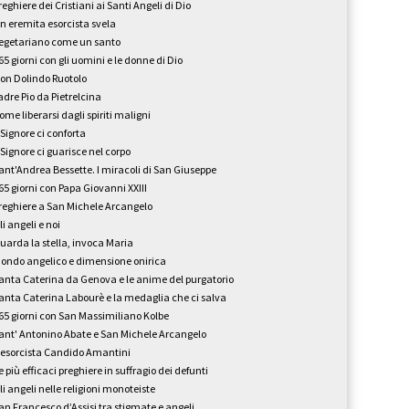
reghiere dei Cristiani ai Santi Angeli di Dio
n eremita esorcista svela
egetariano come un santo
65 giorni con gli uomini e le donne di Dio
on Dolindo Ruotolo
adre Pio da Pietrelcina
ome liberarsi dagli spiriti maligni
l Signore ci conforta
l Signore ci guarisce nel corpo
ant'Andrea Bessette. I miracoli di San Giuseppe
65 giorni con Papa Giovanni XXIII
reghiere a San Michele Arcangelo
li angeli e noi
uarda la stella, invoca Maria
ondo angelico e dimensione onirica
anta Caterina da Genova e le anime del purgatorio
anta Caterina Labourè e la medaglia che ci salva
65 giorni con San Massimiliano Kolbe
ant' Antonino Abate e San Michele Arcangelo
'esorcista Candido Amantini
e più efficaci preghiere in suffragio dei defunti
li angeli nelle religioni monoteiste
an Francesco d’Assisi tra stigmate e angeli