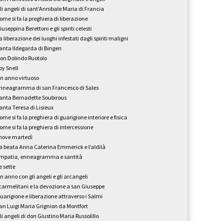
li angeli di sant’Annibale Maria di Francia
ome si fa la preghiera di liberazione
iuseppina Berettoni e gli spiriti celesti
a liberazione dei luoghi infestati dagli spiriti maligni
anta Ildegarda di Bingen
on Dolindo Ruotolo
oy Snell
n anno virtuoso
nneagramma di san Francesco di Sales
anta Bernadette Soubirous
anta Teresa di Lisieux
ome si fa la preghiera di guarigione interiore e fisica
ome si fa la preghiera di intercessione
 nove martedì
a beata Anna Caterina Emmerick e l’aldilà
mpatia, enneagramma e santità
e sette
n anno con gli angeli e gli arcangeli
 carmelitani e la devozione a san Giuseppe
uarigione e liberazione attraverso i Salmi
an Luigi Maria Grignion da Montfort
li angeli di don Giustino Maria Russolillo