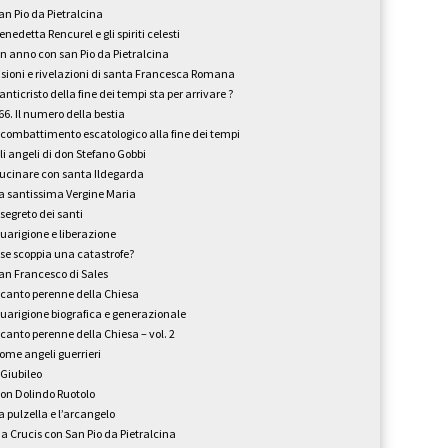
an Pio da Pietralcina
enedetta Rencurel e gli spiriti celesti
n anno con san Pio da Pietralcina
isioni e rivelazioni di santa Francesca Romana
’anticristo della fine dei tempi sta per arrivare ?
66. Il numero della bestia
l combattimento escatologico alla fine dei tempi
li angeli di don Stefano Gobbi
ucinare con santa Ildegarda
a santissima Vergine Maria
l segreto dei santi
uarigione e liberazione
 se scoppia una catastrofe?
an Francesco di Sales
l canto perenne della Chiesa
uarigione biografica e generazionale
l canto perenne della Chiesa – vol. 2
ome angeli guerrieri
l Giubileo
on Dolindo Ruotolo
a pulzella e l’arcangelo
ia Crucis con San Pio da Pietralcina