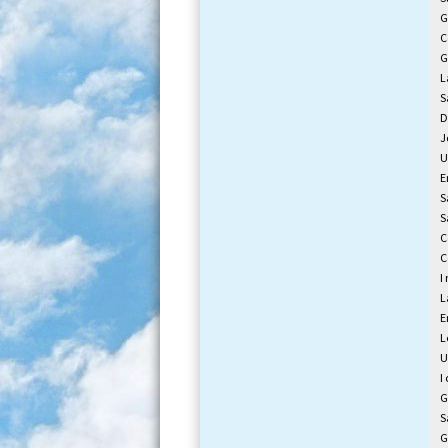
G
C
G
L
S
D
J
U
E
S
S
C
C
I
L
E
L
U
I
G
S
G