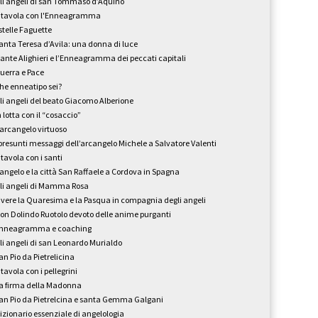
li angeli di san Tommaso d’Aquino
 tavola con l'Enneagramma
stelle Faguette
anta Teresa d’Avila: una donna di luce
ante Alighieri e l’Enneagramma dei peccati capitali
uerra e Pace
he enneatipo sei?
li angeli del beato Giacomo Alberione
n lotta con il “cosaccio”
’arcangelo virtuoso
 presunti messaggi dell’arcangelo Michele a Salvatore Valenti
 tavola con i santi
’angelo e la città San Raffaele a Cordova in Spagna
li angeli di Mamma Rosa
ivere la Quaresima e la Pasqua in compagnia degli angeli
on Dolindo Ruotolo devoto delle anime purganti
nneagramma e coaching
li angeli di san Leonardo Murialdo
an Pio da Pietrelicina
 tavola con i pellegrini
a firma della Madonna
an Pio da Pietrelcina e santa Gemma Galgani
izionario essenziale di angelologia