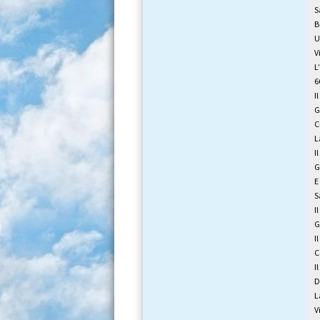
S
B
U
V
L
6
I
G
C
L
I
G
E
S
I
G
I
C
I
D
L
V