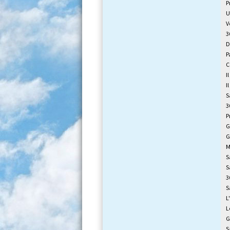
P
U
V
3
D
P
C
I
I
S
3
P
G
G
M
S
S
3
S
L
L
G
S