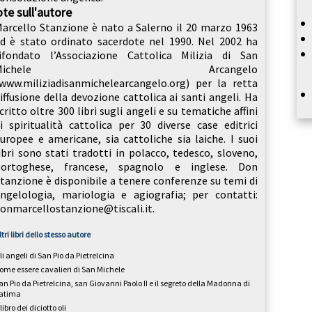
te sull'autore
arcello Stanzione è nato a Salerno il 20 marzo 1963
d è stato ordinato sacerdote nel 1990. Nel 2002 ha
ifondato l’Associazione Cattolica Milizia di San
Michele Arcangelo
www.miliziadisanmichelearcangelo.org) per la retta
iffusione della devozione cattolica ai santi angeli. Ha
critto oltre 300 libri sugli angeli e su tematiche affini
i spiritualità cattolica per 30 diverse case editrici
uropee e americane, sia cattoliche sia laiche. I suoi
ibri sono stati tradotti in polacco, tedesco, sloveno,
portoghese, francese, spagnolo e inglese. Don
tanzione è disponibile a tenere conferenze su temi di
ngelologia, mariologia e agiografia; per contatti:
onmarcellostanzione@tiscali.it.
ltri libri dello stesso autore
li angeli di San Pio da Pietrelcina
ome essere cavalieri di San Michele
an Pio da Pietrelcina, san Giovanni Paolo II e il segreto della Madonna di
atima
l libro dei diciotto oli