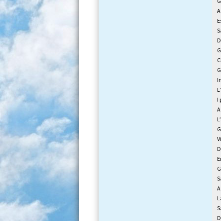
G
A
E
S
D
G
C
G
I
L
I
A
L
G
V
D
E
G
S
A
L
S
D