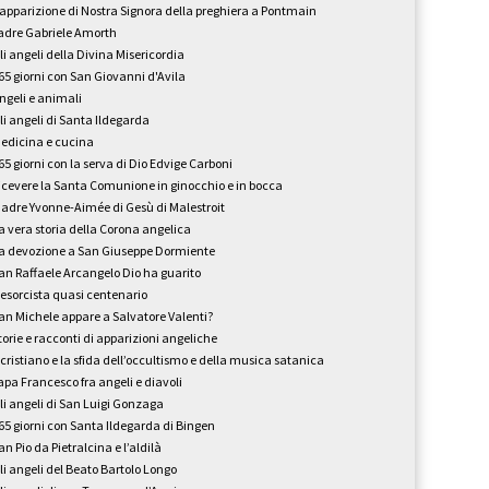
’apparizione di Nostra Signora della preghiera a Pontmain
adre Gabriele Amorth
li angeli della Divina Misericordia
65 giorni con San Giovanni d'Avila
ngeli e animali
li angeli di Santa Ildegarda
edicina e cucina
65 giorni con la serva di Dio Edvige Carboni
icevere la Santa Comunione in ginocchio e in bocca
adre Yvonne-Aimée di Gesù di Malestroit
a vera storia della Corona angelica
a devozione a San Giuseppe Dormiente
an Raffaele Arcangelo Dio ha guarito
'esorcista quasi centenario
an Michele appare a Salvatore Valenti?
torie e racconti di apparizioni angeliche
l cristiano e la sfida dell’occultismo e della musica satanica
apa Francesco fra angeli e diavoli
li angeli di San Luigi Gonzaga
65 giorni con Santa Ildegarda di Bingen
an Pio da Pietralcina e l’aldilà
li angeli del Beato Bartolo Longo