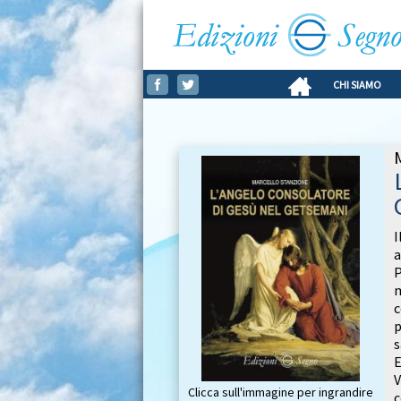
CHI SIAMO
I
a
P
c
p
E
Clicca sull'immagine per ingrandire
c