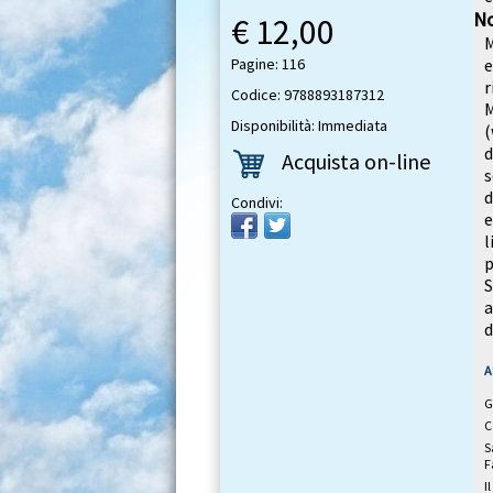
No
€ 12,00
M
Pagine: 116
e
r
Codice: 9788893187312
Disponibilità: Immediata
(
d
Acquista on-line
s
d
Condivi:
e
l
S
a
d
A
G
C
S
F
I