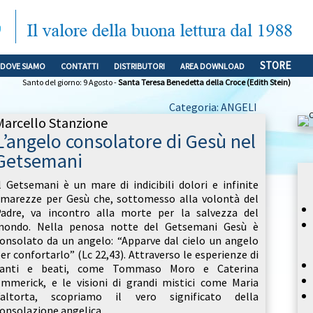
STORE
DOVE SIAMO
CONTATTI
DISTRIBUTORI
AREA DOWNLOAD
Santo del giorno: 9 Agosto -
Santa Teresa Benedetta della Croce (Edith Stein)
Categoria: ANGELI
Marcello Stanzione
L’angelo consolatore di Gesù nel
Getsemani
l Getsemani è un mare di indicibili dolori e infinite
marezze per Gesù che, sottomesso alla volontà del
adre, va incontro alla morte per la salvezza del
mondo. Nella penosa notte del Getsemani Gesù è
onsolato da un angelo: “Apparve dal cielo un angelo
er confortarlo” (Lc 22,43). Attraverso le esperienze di
santi e beati, come Tommaso Moro e Caterina
mmerick, e le visioni di grandi mistici come Maria
Valtorta, scopriamo il vero significato della
onsolazione angelica.