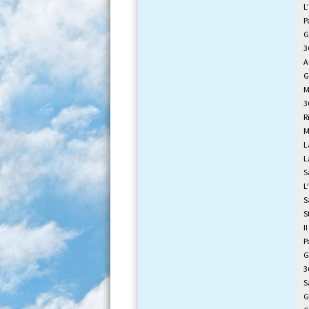
L
P
G
3
A
G
M
3
R
M
L
L
S
L
S
S
I
P
G
3
S
G