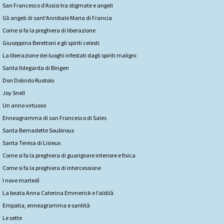
San Francesco d’Assisi tra stigmate e angeli
Gli angeli di sant’Annibale Maria di Francia
Come si fa la preghiera di liberazione
Giuseppina Berettoni e gli spiriti celesti
La liberazione dei luoghi infestati dagli spiriti maligni
Santa Ildegarda di Bingen
Don Dolindo Ruotolo
Joy Snell
Un anno virtuoso
Enneagramma di san Francesco di Sales
Santa Bernadette Soubirous
Santa Teresa di Lisieux
Come si fa la preghiera di guarigione interiore e fisica
Come si fa la preghiera di intercessione
I nove martedì
La beata Anna Caterina Emmerick e l’aldilà
Empatia, enneagramma e santità
Le sette