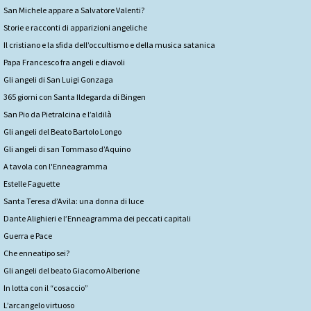
San Michele appare a Salvatore Valenti?
Storie e racconti di apparizioni angeliche
Il cristiano e la sfida dell’occultismo e della musica satanica
Papa Francesco fra angeli e diavoli
Gli angeli di San Luigi Gonzaga
365 giorni con Santa Ildegarda di Bingen
San Pio da Pietralcina e l’aldilà
Gli angeli del Beato Bartolo Longo
Gli angeli di san Tommaso d’Aquino
A tavola con l'Enneagramma
Estelle Faguette
Santa Teresa d’Avila: una donna di luce
Dante Alighieri e l’Enneagramma dei peccati capitali
Guerra e Pace
Che enneatipo sei?
Gli angeli del beato Giacomo Alberione
In lotta con il “cosaccio”
L’arcangelo virtuoso