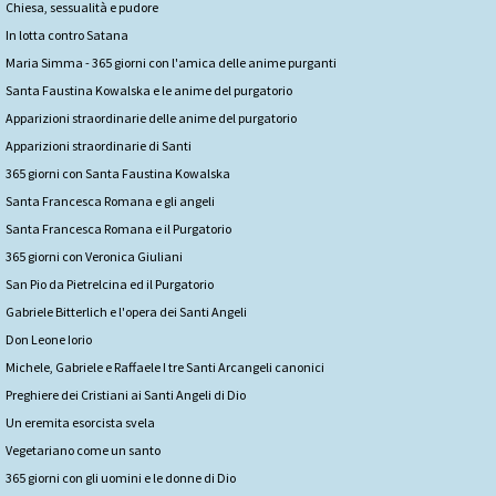
Chiesa, sessualità e pudore
In lotta contro Satana
Maria Simma - 365 giorni con l'amica delle anime purganti
Santa Faustina Kowalska e le anime del purgatorio
Apparizioni straordinarie delle anime del purgatorio
Apparizioni straordinarie di Santi
365 giorni con Santa Faustina Kowalska
Santa Francesca Romana e gli angeli
Santa Francesca Romana e il Purgatorio
365 giorni con Veronica Giuliani
San Pio da Pietrelcina ed il Purgatorio
Gabriele Bitterlich e l'opera dei Santi Angeli
Don Leone Iorio
Michele, Gabriele e Raffaele I tre Santi Arcangeli canonici
Preghiere dei Cristiani ai Santi Angeli di Dio
Un eremita esorcista svela
Vegetariano come un santo
365 giorni con gli uomini e le donne di Dio