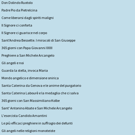
Don Dolindo Ruotolo
Padre Pio da Pietrelcina
Come liberarsi dagli spiriti maligni
Il Signore ci conforta
Il Signore ci guarisce nel corpo
Sant'Andrea Bessette. I miracoli di San Giuseppe
365 giorni con Papa Giovanni XXIII
Preghiere a San Michele Arcangelo
Gli angeli e noi
Guarda la stella, invoca Maria
Mondo angelico e dimensione onirica
Santa Caterina da Genova e le anime del purgatorio
Santa Caterina Labourè e la medaglia che ci salva
365 giorni con San Massimiliano Kolbe
Sant' Antonino Abate e San Michele Arcangelo
L'esorcista Candido Amantini
Le più efficaci preghiere in suffragio dei defunti
Gli angeli nelle religioni monoteiste