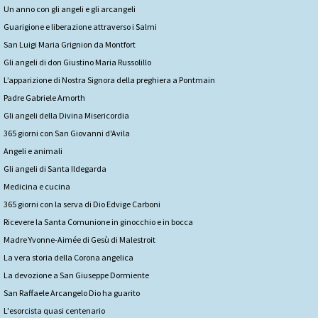
Un anno con gli angeli e gli arcangeli
Guarigione e liberazione attraverso i Salmi
San Luigi Maria Grignion da Montfort
Gli angeli di don Giustino Maria Russolillo
L’apparizione di Nostra Signora della preghiera a Pontmain
Padre Gabriele Amorth
Gli angeli della Divina Misericordia
365 giorni con San Giovanni d'Avila
Angeli e animali
Gli angeli di Santa Ildegarda
Medicina e cucina
365 giorni con la serva di Dio Edvige Carboni
Ricevere la Santa Comunione in ginocchio e in bocca
Madre Yvonne-Aimée di Gesù di Malestroit
La vera storia della Corona angelica
La devozione a San Giuseppe Dormiente
San Raffaele Arcangelo Dio ha guarito
L'esorcista quasi centenario