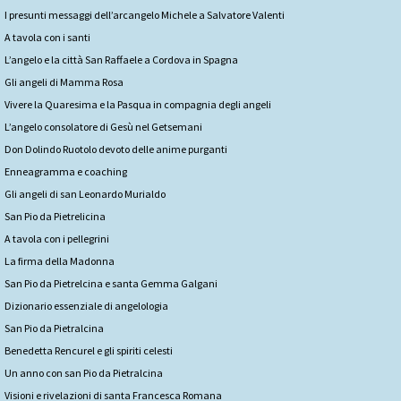
I presunti messaggi dell’arcangelo Michele a Salvatore Valenti
A tavola con i santi
L’angelo e la città San Raffaele a Cordova in Spagna
Gli angeli di Mamma Rosa
Vivere la Quaresima e la Pasqua in compagnia degli angeli
L’angelo consolatore di Gesù nel Getsemani
Don Dolindo Ruotolo devoto delle anime purganti
Enneagramma e coaching
Gli angeli di san Leonardo Murialdo
San Pio da Pietrelicina
A tavola con i pellegrini
La firma della Madonna
San Pio da Pietrelcina e santa Gemma Galgani
Dizionario essenziale di angelologia
San Pio da Pietralcina
Benedetta Rencurel e gli spiriti celesti
Un anno con san Pio da Pietralcina
Visioni e rivelazioni di santa Francesca Romana