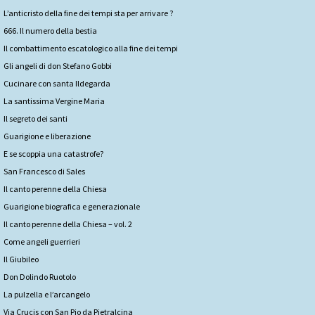
L’anticristo della fine dei tempi sta per arrivare ?
666. Il numero della bestia
Il combattimento escatologico alla fine dei tempi
Gli angeli di don Stefano Gobbi
Cucinare con santa Ildegarda
La santissima Vergine Maria
Il segreto dei santi
Guarigione e liberazione
E se scoppia una catastrofe?
San Francesco di Sales
Il canto perenne della Chiesa
Guarigione biografica e generazionale
Il canto perenne della Chiesa – vol. 2
Come angeli guerrieri
Il Giubileo
Don Dolindo Ruotolo
La pulzella e l’arcangelo
Via Crucis con San Pio da Pietralcina