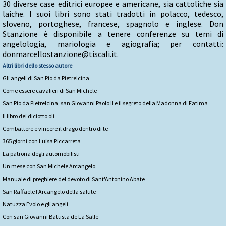
30 diverse case editrici europee e americane, sia cattoliche sia
laiche. I suoi libri sono stati tradotti in polacco, tedesco,
sloveno, portoghese, francese, spagnolo e inglese. Don
Stanzione è disponibile a tenere conferenze su temi di
angelologia, mariologia e agiografia; per contatti:
donmarcellostanzione@tiscali.it.
Altri libri dello stesso autore
Gli angeli di San Pio da Pietrelcina
Come essere cavalieri di San Michele
San Pio da Pietrelcina, san Giovanni Paolo II e il segreto della Madonna di Fatima
Il libro dei diciotto oli
Combattere e vincere il drago dentro di te
365 giorni con Luisa Piccarreta
La patrona degli automobilisti
Un mese con San Michele Arcangelo
Manuale di preghiere del devoto di Sant'Antonino Abate
San Raffaele l'Arcangelo della salute
Natuzza Evolo e gli angeli
Con san Giovanni Battista de La Salle