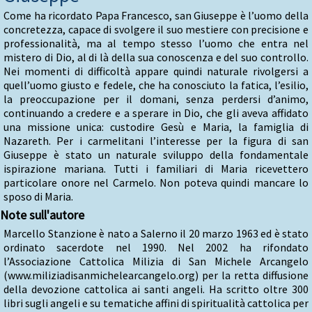
Come ha ricordato Papa Francesco, san Giuseppe è l’uomo della
concretezza, capace di svolgere il suo mestiere con precisione e
professionalità, ma al tempo stesso l’uomo che entra nel
mistero di Dio, al di là della sua conoscenza e del suo controllo.
Nei momenti di difficoltà appare quindi naturale rivolgersi a
quell’uomo giusto e fedele, che ha conosciuto la fatica, l’esilio,
la preoccupazione per il domani, senza perdersi d’animo,
continuando a credere e a sperare in Dio, che gli aveva affidato
una missione unica: custodire Gesù e Maria, la famiglia di
Nazareth. Per i carmelitani l’interesse per la figura di san
Giuseppe è stato un naturale sviluppo della fondamentale
ispirazione mariana. Tutti i familiari di Maria ricevettero
particolare onore nel Carmelo. Non poteva quindi mancare lo
sposo di Maria.
Note sull'autore
Marcello Stanzione è nato a Salerno il 20 marzo 1963 ed è stato
ordinato sacerdote nel 1990. Nel 2002 ha rifondato
l’Associazione Cattolica Milizia di San Michele Arcangelo
(www.miliziadisanmichelearcangelo.org) per la retta diffusione
della devozione cattolica ai santi angeli. Ha scritto oltre 300
libri sugli angeli e su tematiche affini di spiritualità cattolica per