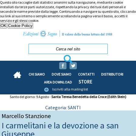
Questo sito raccoglie dati statistici anonimi sulla navigazione, mediante cookie
installati da terze parti autorizzate, rispettando la privacy dei tuoi dati personali e
secondo le norme previste dalla legge. Continuando a navigare su questo sito, cliccando
sui link al suo interno o semplicemente scrollando la pagina verso il basso, accetti il
servizio e gli stessi cookie.
CHI SIAMO
DOVE SIAMO
CONTATTI
DISTRIBUTORI
STORE
AREA DOWNLOAD
Iscriviti alla mailing list
Santo del giorno: 9 Agosto -
Santa Teresa Benedetta della Croce (Edith Stein)
Categoria: SANTI
Marcello Stanzione
I carmelitani e la devozione a san
Giuseppe