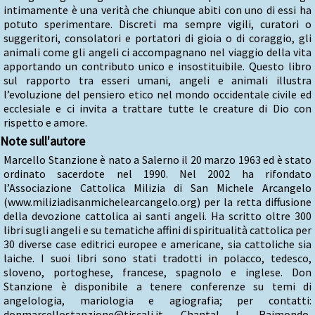
intimamente è una verità che chiunque abiti con uno di essi ha
potuto sperimentare. Discreti ma sempre vigili, curatori o
suggeritori, consolatori e portatori di gioia o di coraggio, gli
animali come gli angeli ci accompagnano nel viaggio della vita
apportando un contributo unico e insostituibile. Questo libro
sul rapporto tra esseri umani, angeli e animali illustra
l’evoluzione del pensiero etico nel mondo occidentale civile ed
ecclesiale e ci invita a trattare tutte le creature di Dio con
rispetto e amore.
Note sull'autore
Marcello Stanzione è nato a Salerno il 20 marzo 1963 ed è stato
ordinato sacerdote nel 1990. Nel 2002 ha rifondato
l’Associazione Cattolica Milizia di San Michele Arcangelo
(www.miliziadisanmichelearcangelo.org) per la retta diffusione
della devozione cattolica ai santi angeli. Ha scritto oltre 300
libri sugli angeli e su tematiche affini di spiritualità cattolica per
30 diverse case editrici europee e americane, sia cattoliche sia
laiche. I suoi libri sono stati tradotti in polacco, tedesco,
sloveno, portoghese, francese, spagnolo e inglese. Don
Stanzione è disponibile a tenere conferenze su temi di
angelologia, mariologia e agiografia; per contatti:
donmarcellostanzione@tiscali.it. Chantal L. Raimondo,