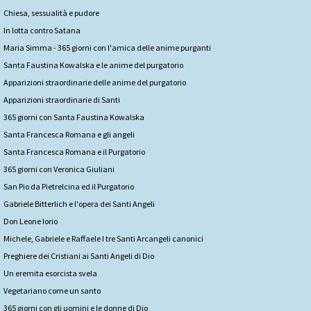
Chiesa, sessualità e pudore
In lotta contro Satana
Maria Simma - 365 giorni con l'amica delle anime purganti
Santa Faustina Kowalska e le anime del purgatorio
Apparizioni straordinarie delle anime del purgatorio
Apparizioni straordinarie di Santi
365 giorni con Santa Faustina Kowalska
Santa Francesca Romana e gli angeli
Santa Francesca Romana e il Purgatorio
365 giorni con Veronica Giuliani
San Pio da Pietrelcina ed il Purgatorio
Gabriele Bitterlich e l'opera dei Santi Angeli
Don Leone Iorio
Michele, Gabriele e Raffaele I tre Santi Arcangeli canonici
Preghiere dei Cristiani ai Santi Angeli di Dio
Un eremita esorcista svela
Vegetariano come un santo
365 giorni con gli uomini e le donne di Dio