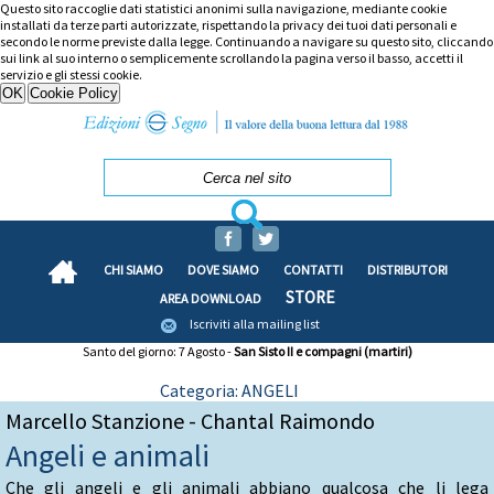
Questo sito raccoglie dati statistici anonimi sulla navigazione, mediante cookie
installati da terze parti autorizzate, rispettando la privacy dei tuoi dati personali e
secondo le norme previste dalla legge. Continuando a navigare su questo sito, cliccando
sui link al suo interno o semplicemente scrollando la pagina verso il basso, accetti il
servizio e gli stessi cookie.
CHI SIAMO
DOVE SIAMO
CONTATTI
DISTRIBUTORI
STORE
AREA DOWNLOAD
Iscriviti alla mailing list
Santo del giorno: 7 Agosto -
San Sisto II e compagni (martiri)
Categoria: ANGELI
Marcello Stanzione - Chantal Raimondo
Angeli e animali
Che gli angeli e gli animali abbiano qualcosa che li lega