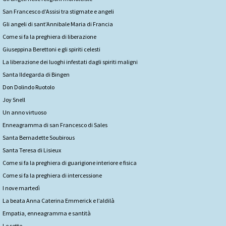
San Francesco d’Assisi tra stigmate e angeli
Gli angeli di sant’Annibale Maria di Francia
Come si fa la preghiera di liberazione
Giuseppina Berettoni e gli spiriti celesti
La liberazione dei luoghi infestati dagli spiriti maligni
Santa Ildegarda di Bingen
Don Dolindo Ruotolo
Joy Snell
Un anno virtuoso
Enneagramma di san Francesco di Sales
Santa Bernadette Soubirous
Santa Teresa di Lisieux
Come si fa la preghiera di guarigione interiore e fisica
Come si fa la preghiera di intercessione
I nove martedì
La beata Anna Caterina Emmerick e l’aldilà
Empatia, enneagramma e santità
Le sette