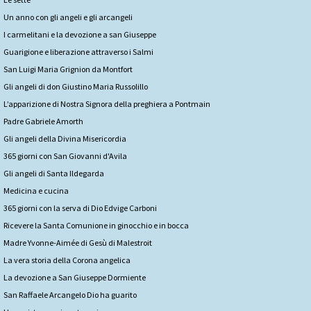
Un anno con gli angeli e gli arcangeli
I carmelitani e la devozione a san Giuseppe
Guarigione e liberazione attraverso i Salmi
San Luigi Maria Grignion da Montfort
Gli angeli di don Giustino Maria Russolillo
L’apparizione di Nostra Signora della preghiera a Pontmain
Padre Gabriele Amorth
Gli angeli della Divina Misericordia
365 giorni con San Giovanni d'Avila
Gli angeli di Santa Ildegarda
Medicina e cucina
365 giorni con la serva di Dio Edvige Carboni
Ricevere la Santa Comunione in ginocchio e in bocca
Madre Yvonne-Aimée di Gesù di Malestroit
La vera storia della Corona angelica
La devozione a San Giuseppe Dormiente
San Raffaele Arcangelo Dio ha guarito