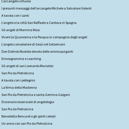
L’arcangelo virtuoso
I presunti messaggi dell’arcangelo Michele a Salvatore Valenti
A tavola con i santi
L’angelo e la città San Raffaele a Cordova in Spagna
Gli angeli di Mamma Rosa
Vivere la Quaresima e la Pasqua in compagnia degli angeli
L’angelo consolatore di Gesù nel Getsemani
Don Dolindo Ruotolo devoto delle anime purganti
Enneagramma e coaching
Gli angeli di san Leonardo Murialdo
San Pio da Pietrelicina
A tavola con i pellegrini
La firma della Madonna
San Pio da Pietrelcina e santa Gemma Galgani
Dizionario essenziale di angelologia
San Pio da Pietralcina
Benedetta Rencurel e gli spiriti celesti
Un anno con san Pio da Pietralcina