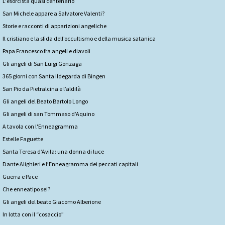
L'esorcista quasi centenario
San Michele appare a Salvatore Valenti?
Storie e racconti di apparizioni angeliche
Il cristiano e la sfida dell’occultismo e della musica satanica
Papa Francesco fra angeli e diavoli
Gli angeli di San Luigi Gonzaga
365 giorni con Santa Ildegarda di Bingen
San Pio da Pietralcina e l’aldilà
Gli angeli del Beato Bartolo Longo
Gli angeli di san Tommaso d’Aquino
A tavola con l'Enneagramma
Estelle Faguette
Santa Teresa d’Avila: una donna di luce
Dante Alighieri e l’Enneagramma dei peccati capitali
Guerra e Pace
Che enneatipo sei?
Gli angeli del beato Giacomo Alberione
In lotta con il “cosaccio”