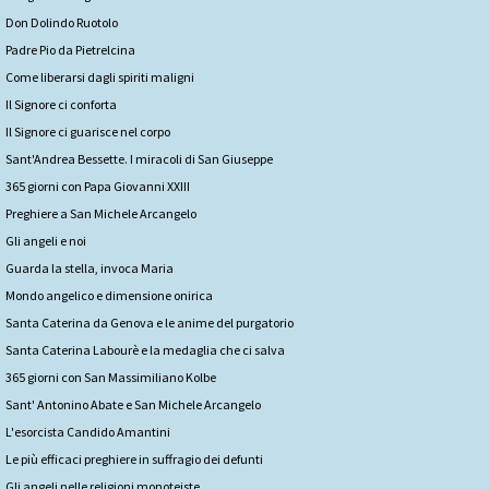
Don Dolindo Ruotolo
Padre Pio da Pietrelcina
Come liberarsi dagli spiriti maligni
Il Signore ci conforta
Il Signore ci guarisce nel corpo
Sant'Andrea Bessette. I miracoli di San Giuseppe
365 giorni con Papa Giovanni XXIII
Preghiere a San Michele Arcangelo
Gli angeli e noi
Guarda la stella, invoca Maria
Mondo angelico e dimensione onirica
Santa Caterina da Genova e le anime del purgatorio
Santa Caterina Labourè e la medaglia che ci salva
365 giorni con San Massimiliano Kolbe
Sant' Antonino Abate e San Michele Arcangelo
L'esorcista Candido Amantini
Le più efficaci preghiere in suffragio dei defunti
Gli angeli nelle religioni monoteiste