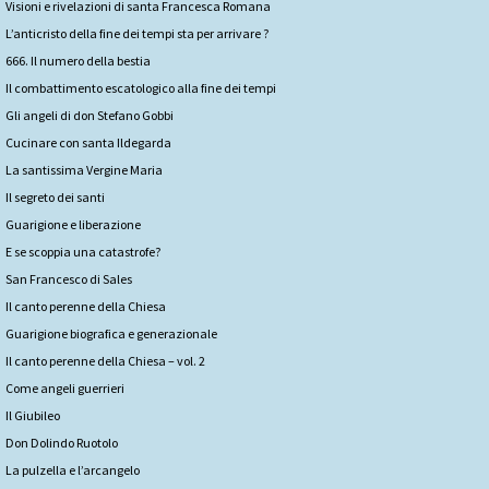
Visioni e rivelazioni di santa Francesca Romana
L’anticristo della fine dei tempi sta per arrivare ?
666. Il numero della bestia
Il combattimento escatologico alla fine dei tempi
Gli angeli di don Stefano Gobbi
Cucinare con santa Ildegarda
La santissima Vergine Maria
Il segreto dei santi
Guarigione e liberazione
E se scoppia una catastrofe?
San Francesco di Sales
Il canto perenne della Chiesa
Guarigione biografica e generazionale
Il canto perenne della Chiesa – vol. 2
Come angeli guerrieri
Il Giubileo
Don Dolindo Ruotolo
La pulzella e l’arcangelo