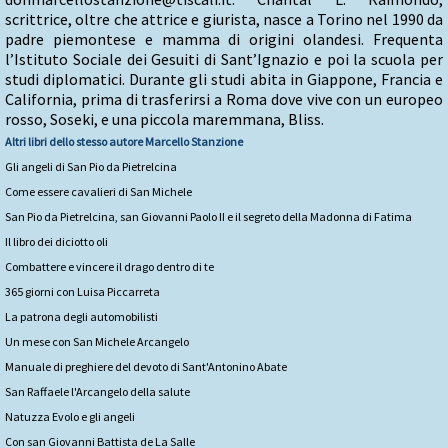
scrittrice, oltre che attrice e giurista, nasce a Torino nel 1990 da
padre piemontese e mamma di origini olandesi. Frequenta
l’Istituto Sociale dei Gesuiti di Sant’Ignazio e poi la scuola per
studi diplomatici. Durante gli studi abita in Giappone, Francia e
California, prima di trasferirsi a Roma dove vive con un europeo
rosso, Soseki, e una piccola maremmana, Bliss.
Altri libri dello stesso autore
Marcello Stanzione
Gli angeli di San Pio da Pietrelcina
Come essere cavalieri di San Michele
San Pio da Pietrelcina, san Giovanni Paolo II e il segreto della Madonna di Fatima
Il libro dei diciotto oli
Combattere e vincere il drago dentro di te
365 giorni con Luisa Piccarreta
La patrona degli automobilisti
Un mese con San Michele Arcangelo
Manuale di preghiere del devoto di Sant'Antonino Abate
San Raffaele l'Arcangelo della salute
Natuzza Evolo e gli angeli
Con san Giovanni Battista de La Salle