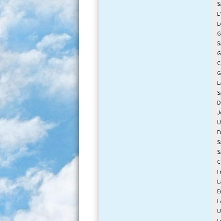
S
L
L
G
S
G
C
G
L
S
D
J
U
E
S
S
C
I
L
E
L
U
I