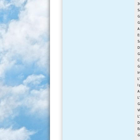
3
S
G
G
A
E
S
D
G
C
G
I
L
I
A
L
G
V
L
D
E
G