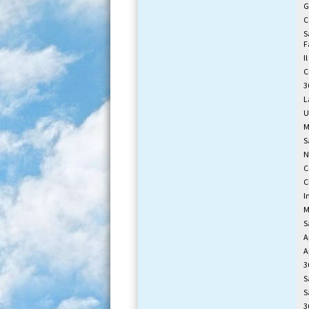
G
C
S
F
I
C
3
L
U
M
S
N
C
C
I
M
S
A
A
3
S
S
3