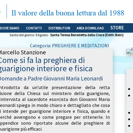
STORE
DOVE SIAMO
CONTATTI
DISTRIBUTORI
AREA DOWNLOAD
Santo del giorno: 9 Agosto -
Santa Teresa Benedetta della Croce (Edith Stein)
Categoria: PREGHIERE E MEDITAZIONI
Marcello Stanzione
Come si fa la preghiera di
guarigione interiore e fisica
Domande a Padre Giovanni Maria Leonardi
ntrodotta da un’utile presentazione della retta
isione della Chiesa sul ministero della guarigione,
’intervista al sacerdote esorcista don Giovanni Maria
eonardi spiega in modo chiaro e dettagliato che cosa
i intende per guarigione interiore e fisica, quando e
erché avvengono e come pregare per ottenerle. In
ppendice sono riportate alcune delle preghiere di
uarigione più efficaci.