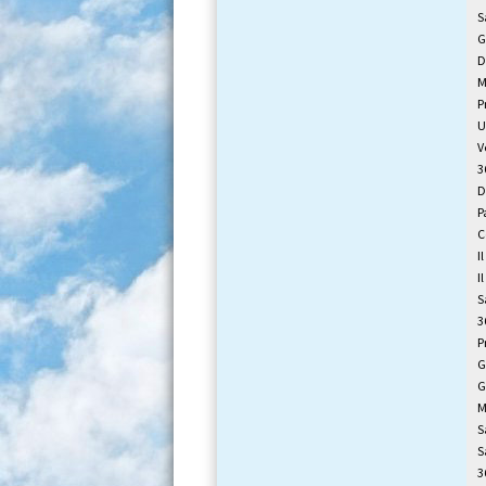
S
G
D
M
P
U
V
3
D
P
C
I
I
S
3
P
G
G
M
S
S
3