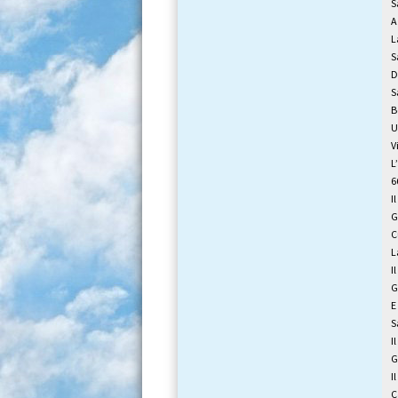
S
A
L
S
D
S
B
U
V
L
6
I
G
C
L
I
G
E
S
I
G
I
C