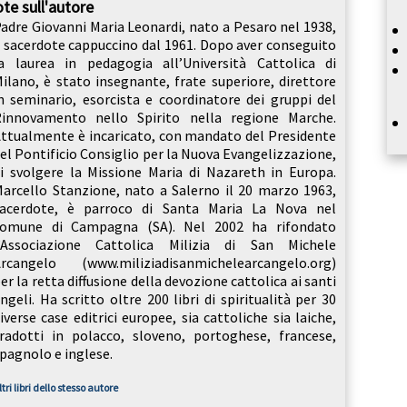
te sull'autore
adre Giovanni Maria Leonardi, nato a Pesaro nel 1938,
 sacerdote cappuccino dal 1961. Dopo aver conseguito
a laurea in pedagogia all’Università Cattolica di
ilano, è stato insegnante, frate superiore, direttore
n seminario, esorcista e coordinatore dei gruppi del
innovamento nello Spirito nella regione Marche.
ttualmente è incaricato, con mandato del Presidente
el Pontificio Consiglio per la Nuova Evangelizzazione,
i svolgere la Missione Maria di Nazareth in Europa.
arcello Stanzione, nato a Salerno il 20 marzo 1963,
sacerdote, è parroco di Santa Maria La Nova nel
comune di Campagna (SA). Nel 2002 ha rifondato
l’Associazione Cattolica Milizia di San Michele
rcangelo (www.miliziadisanmichelearcangelo.org)
er la retta diffusione della devozione cattolica ai santi
ngeli. Ha scritto oltre 200 libri di spiritualità per 30
iverse case editrici europee, sia cattoliche sia laiche,
radotti in polacco, sloveno, portoghese, francese,
pagnolo e inglese.
ltri libri dello stesso autore