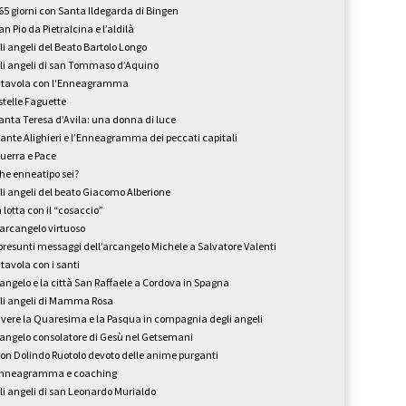
65 giorni con Santa Ildegarda di Bingen
an Pio da Pietralcina e l’aldilà
li angeli del Beato Bartolo Longo
li angeli di san Tommaso d’Aquino
 tavola con l'Enneagramma
stelle Faguette
anta Teresa d’Avila: una donna di luce
ante Alighieri e l’Enneagramma dei peccati capitali
uerra e Pace
he enneatipo sei?
li angeli del beato Giacomo Alberione
n lotta con il “cosaccio”
’arcangelo virtuoso
 presunti messaggi dell’arcangelo Michele a Salvatore Valenti
 tavola con i santi
’angelo e la città San Raffaele a Cordova in Spagna
li angeli di Mamma Rosa
ivere la Quaresima e la Pasqua in compagnia degli angeli
’angelo consolatore di Gesù nel Getsemani
on Dolindo Ruotolo devoto delle anime purganti
nneagramma e coaching
li angeli di san Leonardo Murialdo