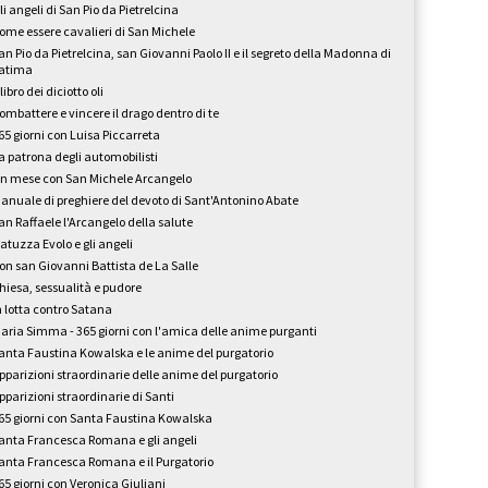
li angeli di San Pio da Pietrelcina
ome essere cavalieri di San Michele
an Pio da Pietrelcina, san Giovanni Paolo II e il segreto della Madonna di
atima
l libro dei diciotto oli
ombattere e vincere il drago dentro di te
65 giorni con Luisa Piccarreta
a patrona degli automobilisti
n mese con San Michele Arcangelo
anuale di preghiere del devoto di Sant'Antonino Abate
an Raffaele l'Arcangelo della salute
atuzza Evolo e gli angeli
on san Giovanni Battista de La Salle
hiesa, sessualità e pudore
n lotta contro Satana
aria Simma - 365 giorni con l'amica delle anime purganti
anta Faustina Kowalska e le anime del purgatorio
pparizioni straordinarie delle anime del purgatorio
pparizioni straordinarie di Santi
65 giorni con Santa Faustina Kowalska
anta Francesca Romana e gli angeli
anta Francesca Romana e il Purgatorio
65 giorni con Veronica Giuliani