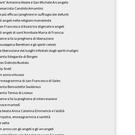
ant' Antonino Abate e San Michele Arcangelo
'esorcista Candido Amantini
e più efficaci preghiere in suffragio dei defunti
li angeli nelle religioni monoteiste
an Francesco d’Assisi tra stigmate e angeli
li angeli di sant’Annibale Maria di Francia
ome si fa la preghiera di liberazione
iuseppina Berettoni e gli spiriti celesti
a liberazione dei luoghi infestati dagli spiriti maligni
anta Ildegarda di Bingen
on Dolindo Ruotolo
oy Snell
n anno virtuoso
nneagramma di san Francesco di Sales
anta Bernadette Soubirous
anta Teresa di Lisieux
ome si fa la preghiera di intercessione
 nove martedì
a beata Anna Caterina Emmerick e l’aldilà
mpatia, enneagramma e santità
e sette
n anno con gli angeli e gli arcangeli
 carmelitani e la devozione a san Giuseppe