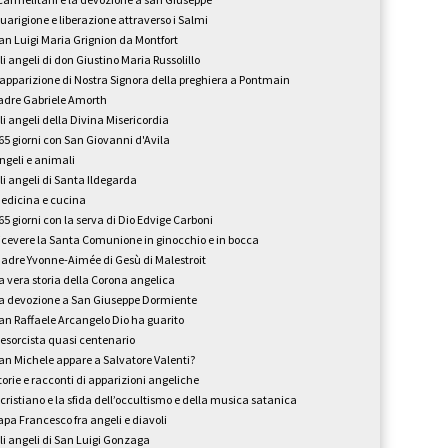
uarigione e liberazione attraverso i Salmi
an Luigi Maria Grignion da Montfort
li angeli di don Giustino Maria Russolillo
’apparizione di Nostra Signora della preghiera a Pontmain
adre Gabriele Amorth
li angeli della Divina Misericordia
65 giorni con San Giovanni d'Avila
ngeli e animali
li angeli di Santa Ildegarda
edicina e cucina
65 giorni con la serva di Dio Edvige Carboni
icevere la Santa Comunione in ginocchio e in bocca
adre Yvonne-Aimée di Gesù di Malestroit
a vera storia della Corona angelica
a devozione a San Giuseppe Dormiente
an Raffaele Arcangelo Dio ha guarito
'esorcista quasi centenario
an Michele appare a Salvatore Valenti?
torie e racconti di apparizioni angeliche
l cristiano e la sfida dell’occultismo e della musica satanica
apa Francesco fra angeli e diavoli
li angeli di San Luigi Gonzaga