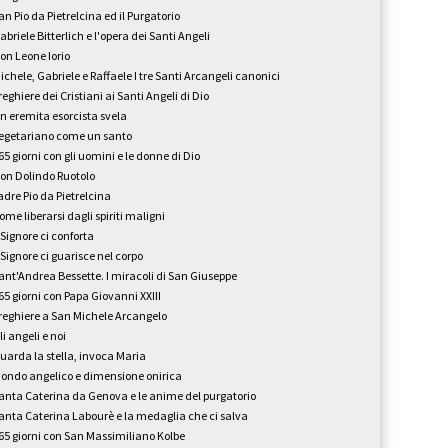
an Pio da Pietrelcina ed il Purgatorio
abriele Bitterlich e l'opera dei Santi Angeli
on Leone Iorio
ichele, Gabriele e Raffaele I tre Santi Arcangeli canonici
reghiere dei Cristiani ai Santi Angeli di Dio
n eremita esorcista svela
egetariano come un santo
65 giorni con gli uomini e le donne di Dio
on Dolindo Ruotolo
adre Pio da Pietrelcina
ome liberarsi dagli spiriti maligni
l Signore ci conforta
l Signore ci guarisce nel corpo
ant'Andrea Bessette. I miracoli di San Giuseppe
65 giorni con Papa Giovanni XXIII
reghiere a San Michele Arcangelo
li angeli e noi
uarda la stella, invoca Maria
ondo angelico e dimensione onirica
anta Caterina da Genova e le anime del purgatorio
anta Caterina Labourè e la medaglia che ci salva
65 giorni con San Massimiliano Kolbe