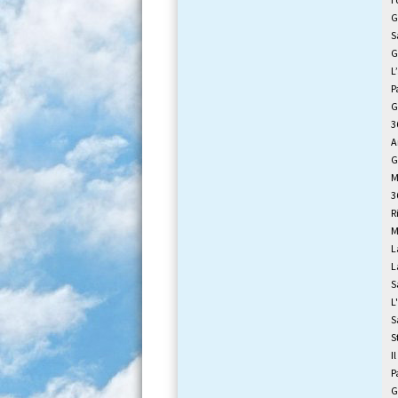
G
S
G
L
P
G
3
A
G
M
3
R
M
L
L
S
L
S
S
I
P
G