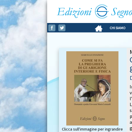
CHI SIAMO
I
v
l
L
s
p
a
g
Clicca sull'immagine per ingrandire