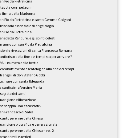
an Pio da Pietrelicina
 tavola con i pellegrini
a firma della Madonna
an Pio da Pietrelcina e santa Gemma Galgani
izionario essenziale di angelologia
an Pio da Pietralcina
enedetta Rencurel e gli spiriti celesti
n anno con san Pio da Pietralcina
isioni e rivelazioni di santa Francesca Romana
’anticristo della fine dei tempi sta per arrivare ?
66. Il numero della bestia
l combattimento escatologico alla fine dei tempi
li angeli di don Stefano Gobbi
ucinare con santa Ildegarda
a santissima Vergine Maria
l segreto dei santi
uarigione e liberazione
 se scoppia una catastrofe?
an Francesco di Sales
l canto perenne della Chiesa
uarigione biografica e generazionale
l canto perenne della Chiesa – vol. 2
ome angeli guerrieri