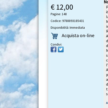
No
€ 12,00
P
è
Pagine: 148
l
Codice: 9788893185431
M
i
Disponibilità: Immediata
R
Acquista on-line
A
d
Condivi:
d
M
A
p
a
d
t
s
A