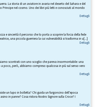
uerra. La storia di un aviatore in avaria nel deserto del Sahara e del
lo Principe nel cosmo. Uno dei libri più letti e conosciuti al mondo
Dettagli
zza e sincerità il percorso che lo porta a scoprire la forza della fede
atrice, una piccola guerriera la cui vulnerabilità si trasforma in u[...]
Dettagli
i siamo scontrati con uno scoglio che pareva insormontabile: una
co a poco, però, abbiamo compreso qualcosa in più sul senso vero
Dettagli
siste un lupo in bolletta? Chi guida un furgoncino dell’epoca
asino in panne? Cosa ristora Nostro Signore sulla Croce? I
Dettagli