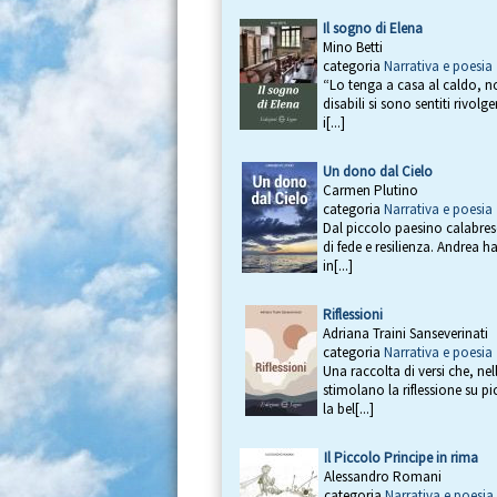
Il sogno di Elena
Mino Betti
categoria
Narrativa e poesia
“Lo tenga a casa al caldo, non
disabili si sono sentiti rivo
i[...]
Un dono dal Cielo
Carmen Plutino
categoria
Narrativa e poesia
Dal piccolo paesino calabrese
di fede e resilienza. Andrea 
in[...]
Riflessioni
Adriana Traini Sanseverinati
categoria
Narrativa e poesia
Una raccolta di versi che, ne
stimolano la riflessione su p
la bel[...]
Il Piccolo Principe in rima
Alessandro Romani
categoria
Narrativa e poesia