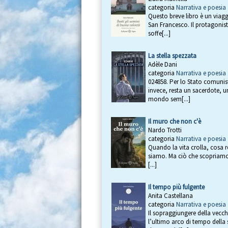
categoria
Narrativa e poesia
Questo breve libro è un viaggi
San Francesco. Il protagoni
soffe[...]
La stella spezzata
Adèle Dani
categoria
Narrativa e poesia
024858. Per lo Stato comuni
invece, resta un sacerdote, u
mondo sem[...]
Il muro che non c'è
Nardo Trotti
categoria
Narrativa e poesia
Quando la vita crolla, cosa r
siamo. Ma ciò che scopriamo g
[...]
Il tempo più fulgente
Anita Castellana
categoria
Narrativa e poesia
Il sopraggiungere della vecc
l’ultimo arco di tempo della 