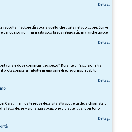
Dettagli
e raccolta, l’autore dà voce a quello che porta nel suo cuore. Scrive
 e per questo non manifesta solo la sua religiosità, ma anche tracce
Dettagli
montagna e dove comincia il sospetto? Durante un’escursione tra i
 il protagonista si imbatte in una serie di episodi inspiegabili:
Dettagli
simo
 dei Carabinieri, dalle prove della vita alla scoperta della chiamata di
e ha fatto del servizio la sua vocazione più autentica. Con tono
Dettagli
lontà