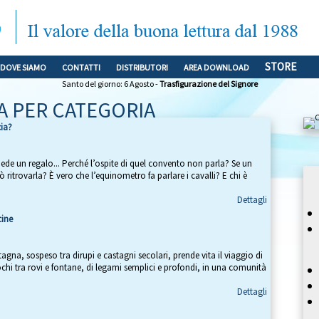
STORE
DOVE SIAMO
CONTATTI
DISTRIBUTORI
AREA DOWNLOAD
Santo del giorno: 6 Agosto -
Trasfigurazione del Signore
A PER CATEGORIA
cia?
hiede un regalo... Perché l’ospite di quel convento non parla? Se un
 ritrovarla? È vero che l’equinometro fa parlare i cavalli? E chi è
Dettagli
cine
na, sospeso tra dirupi e castagni secolari, prende vita il viaggio di
iochi tra rovi e fontane, di legami semplici e profondi, in una comunità
Dettagli