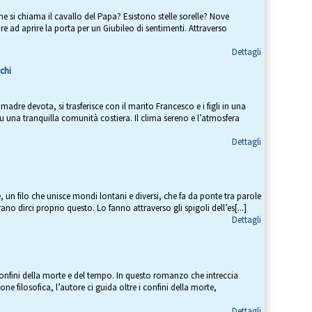
 si chiama il cavallo del Papa? Esistono stelle sorelle? Nove
re ad aprire la porta per un Giubileo di sentimenti. Attraverso
Dettagli
cchi
 madre devota, si trasferisce con il marito Francesco e i figli in una
su una tranquilla comunità costiera. Il clima sereno e l’atmosfera
Dettagli
me, un filo che unisce mondi lontani e diversi, che fa da ponte tra parole
ano dirci proprio questo. Lo fanno attraverso gli spigoli dell’es[...]
Dettagli
 confini della morte e del tempo. In questo romanzo che intreccia
one filosofica, l’autore ci guida oltre i confini della morte,
Dettagli