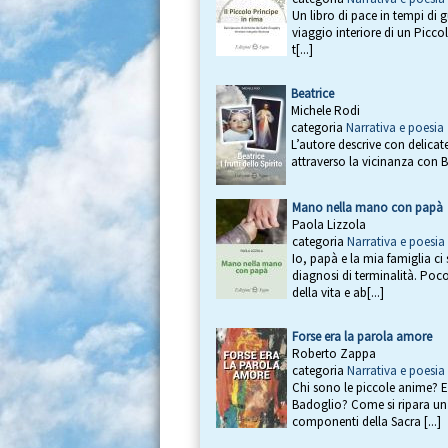
Un libro di pace in tempi di g
viaggio interiore di un Picco
t[...]
Beatrice
Michele Rodi
categoria
Narrativa e poesia
L’autore descrive con delicate
attraverso la vicinanza con Be
Mano nella mano con papà
Paola Lizzola
categoria
Narrativa e poesia
Io, papà e la mia famiglia c
diagnosi di terminalità. Po
della vita e ab[...]
Forse era la parola amore
Roberto Zappa
categoria
Narrativa e poesia
Chi sono le piccole anime? E
Badoglio? Come si ripara un 
componenti della Sacra [...]