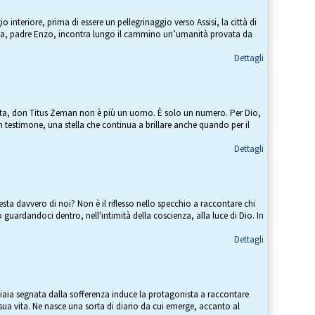
o interiore, prima di essere un pellegrinaggio verso Assisi, la città di
sta, padre Enzo, incontra lungo il cammino un’umanità provata da
Dettagli
sta, don Titus Zeman non è più un uomo. È solo un numero. Per Dio,
n testimone, una stella che continua a brillare anche quando per il
Dettagli
esta davvero di noi? Non è il riflesso nello specchio a raccontare chi
uardandoci dentro, nell'intimità della coscienza, alla luce di Dio. In
Dettagli
hiaia segnata dalla sofferenza induce la protagonista a raccontare
sua vita. Ne nasce una sorta di diario da cui emerge, accanto al