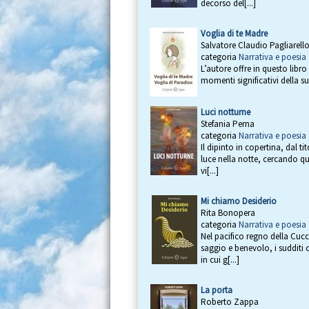
decorso del[...]
Voglia di te Madre
Salvatore Claudio Pagliarell
categoria
Narrativa e poesia
L’autore offre in questo libr
momenti significativi della su
Luci notturne
Stefania Perna
categoria
Narrativa e poesia
Il dipinto in copertina, dal 
luce nella notte, cercando qu
vi[...]
Mi chiamo Desiderio
Rita Bonopera
categoria
Narrativa e poesia
Nel pacifico regno della Cucc
saggio e benevolo, i sudditi
in cui g[...]
La porta
Roberto Zappa