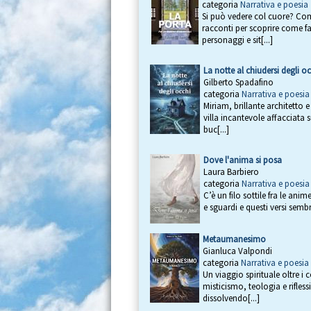
categoria
Narrativa e poesia
Si può vedere col cuore? Come
racconti per scoprire come fa
personaggi e sit[...]
La notte al chiudersi degli o
Gilberto Spadafino
categoria
Narrativa e poesia
Miriam, brillante architetto e
villa incantevole affacciata 
buc[...]
Dove l'anima si posa
Laura Barbiero
categoria
Narrativa e poesia
C’è un filo sottile fra le ani
e sguardi e questi versi sembr
Metaumanesimo
Gianluca Valpondi
categoria
Narrativa e poesia
Un viaggio spirituale oltre i
misticismo, teologia e riflessi
dissolvendo[...]