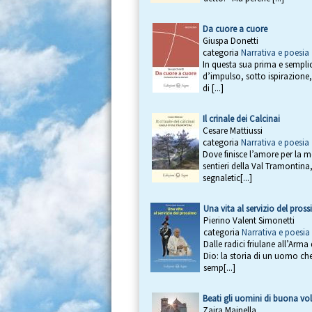
Da cuore a cuore
Giuspa Donetti
categoria
Narrativa e poesia
In questa sua prima e semplic
d’impulso, sotto ispirazione,
di [...]
Il crinale dei Calcinai
Cesare Mattiussi
categoria
Narrativa e poesia
Dove finisce l’amore per la 
sentieri della Val Tramontina,
segnaletic[...]
Una vita al servizio del pros
Pierino Valent Simonetti
categoria
Narrativa e poesia
Dalle radici friulane all’Arma
Dio: la storia di un uomo ch
semp[...]
Beati gli uomini di buona vo
Zaira Mainella