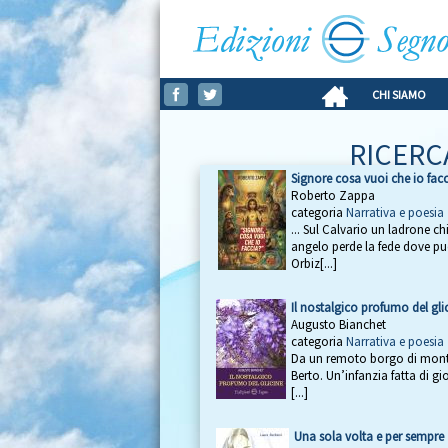
CHI SIAMO
RICERC
Signore cosa vuoi che io fac
Roberto Zappa
categoria
Narrativa e poesia
... Sul Calvario un ladrone c
angelo perde la fede dove può
Orbiz[...]
Il nostalgico profumo del gli
Augusto Bianchet
categoria
Narrativa e poesia
Da un remoto borgo di montag
Berto. Un’infanzia fatta di g
[...]
Una sola volta e per sempre