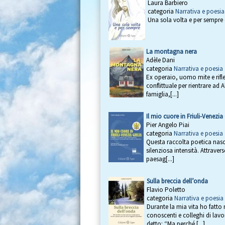
Laura Barbiero
categoria
Narrativa e poesia
Una sola volta e per sempre 
La montagna nera
Adèle Dani
categoria
Narrativa e poesia
Ex operaio, uomo mite e rifl
conflittuale per rientrare ad
famiglia,[...]
Il mio cuore in Friuli-Venezia 
Pier Angelo Piai
categoria
Narrativa e poesia
Questa raccolta poetica nasce
silenziosa intensità. Attrave
paesag[...]
Sulla breccia dell’onda
Flavio Poletto
categoria
Narrativa e poesia
Durante la mia vita ho fatto 
conoscenti e colleghi di la
detto: “Ma perché [...]