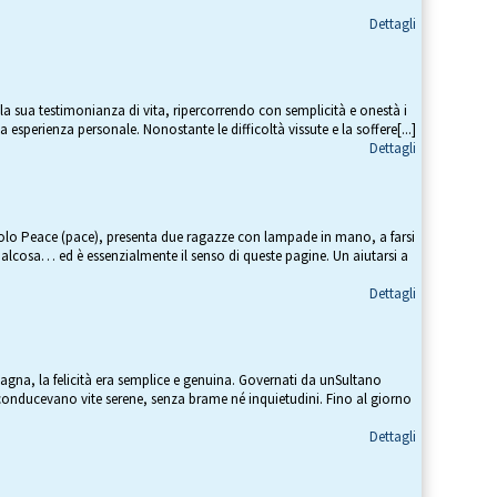
Dettagli
o
o la sua testimonianza di vita, ripercorrendo con semplicità e onestà i
a esperienza personale. Nonostante le difficoltà vissute e la soffere[...]
Dettagli
titolo Peace (pace), presenta due ragazze con lampade in mano, a farsi
alcosa… ed è essenzialmente il senso di queste pagine. Un aiutarsi a
Dettagli
agna, la felicità era semplice e genuina. Governati da unSultano
 conducevano vite serene, senza brame né inquietudini. Fino al giorno
Dettagli