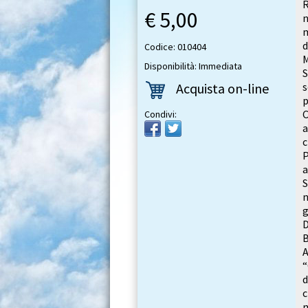
R
€ 5,00
n
m
Codice: 010404
M
Disponibilità: Immediata
S
Acquista on-line
C
Condivi:
a
c
a
n
g
D
B
“
d
c
m