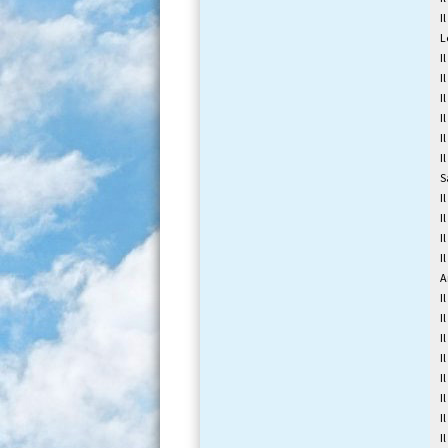
I
L
I
I
I
I
I
I
S
I
I
I
I
A
I
I
I
I
I
I
I
I