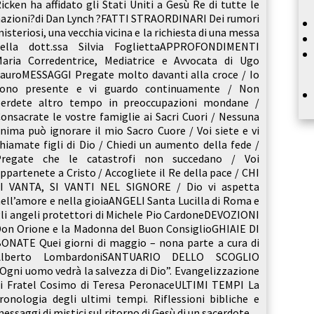
icken ha affidato gli Stati Uniti a Gesù Re di tutte le
azioni?di Dan Lynch ?FATTI STRAORDINARI Dei rumori
isteriosi, una vecchia vicina e la richiesta di una messa
della dott.ssa Silvia FogliettaAPPROFONDIMENTI
aria Corredentrice, Mediatrice e Avvocata di Ugo
auroMESSAGGI Pregate molto davanti alla croce / Io
sono presente e vi guardo continuamente / Non
perdete altro tempo in preoccupazioni mondane /
onsacrate le vostre famiglie ai Sacri Cuori / Nessuna
nima può ignorare il mio Sacro Cuore / Voi siete e vi
hiamate figli di Dio / Chiedi un aumento della fede /
Pregate che le catastrofi non succedano / Voi
ppartenete a Cristo / Accogliete il Re della pace / CHI
SI VANTA, SI VANTI NEL SIGNORE / Dio vi aspetta
ell’amore e nella gioiaANGELI Santa Lucilla di Roma e
li angeli protettori di Michele Pio CardoneDEVOZIONI
on Orione e la Madonna del Buon ConsiglioGHIAIE DI
ONATE Quei giorni di maggio – nona parte a cura di
Alberto LombardoniSANTUARIO DELLO SCOGLIO
Ogni uomo vedrà la salvezza di Dio”. Evangelizzazione
i Fratel Cosimo di Teresa PeronaceULTIMI TEMPI La
ronologia degli ultimi tempi. Riflessioni bibliche e
essaggi di mistici sul ritorno di Gesù di un sacerdote