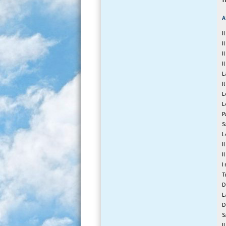
A
I
I
I
I
L
I
L
L
P
S
L
I
I
I
T
D
L
D
S
I