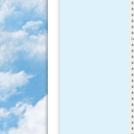
I
I
I
I
I
I
I
I
I
I
I
I
I
I
I
I
I
I
I
I
I
I