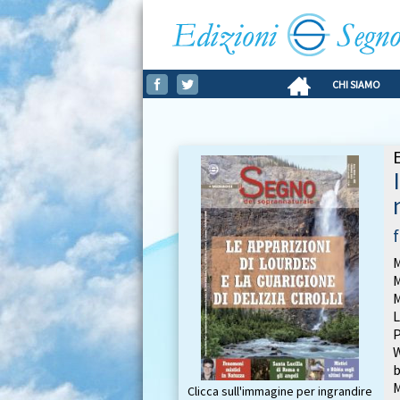
CHI SIAMO
M
M
L
P
b
Clicca sull'immagine per ingrandire