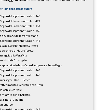
ltri libri dello stesso autore
l Segno del soprannaturale n. 445
l Segno del Soprannaturale n.419
l Segno del Soprannaturale n. 451
l Segno del soprannaturale n. 455
a devozione delle tre Ave Maria
l Segno del soprannaturale n. 446
o scapolare del Monte Carmelo
e preghiere di Madre Teresa
assaggio alla Vera Vita
an Michele Arcangelo
e apparizioni e le profezie di Anguera a Pedro Regis
l Segno del soprannaturale n. 447
l Segno del soprannaturale n. 448
 miei sogni - Don G. Bosco
rattenimento eucaristico con Gesù
ialoghi eucaristici
a mia vita con gli Apostoli
al Sinai al Calvario
an Charbel
l Segno del soprannaturale n. 449