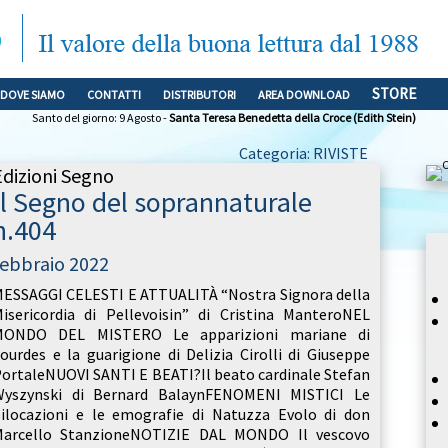
STORE
DOVE SIAMO
CONTATTI
DISTRIBUTORI
AREA DOWNLOAD
Santo del giorno: 9 Agosto -
Santa Teresa Benedetta della Croce (Edith Stein)
Categoria: RIVISTE
Edizioni Segno
Il Segno del soprannaturale
n.404
febbraio 2022
ESSAGGI CELESTI E ATTUALITÀ “Nostra Signora della
isericordia di Pellevoisin” di Cristina ManteroNEL
MONDO DEL MISTERO Le apparizioni mariane di
ourdes e la guarigione di Delizia Cirolli di Giuseppe
ortaleNUOVI SANTI E BEATI?Il beato cardinale Stefan
Wyszynski di Bernard BalaynFENOMENI MISTICI Le
ilocazioni e le emografie di Natuzza Evolo di don
Marcello StanzioneNOTIZIE DAL MONDO Il vescovo