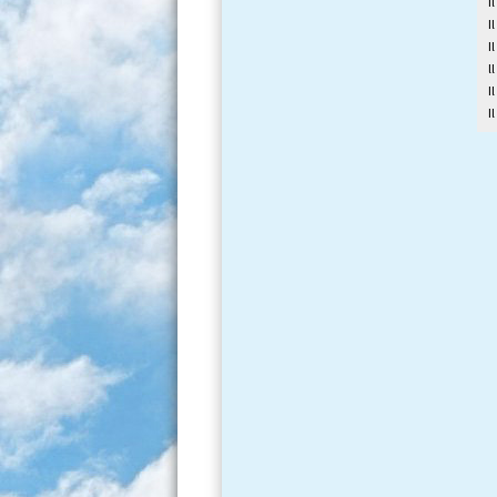
I
I
I
l
I
I