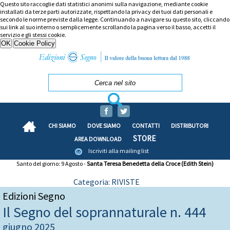
Questo sito raccoglie dati statistici anonimi sulla navigazione, mediante cookie
installati da terze parti autorizzate, rispettando la privacy dei tuoi dati personali e
secondo le norme previste dalla legge. Continuando a navigare su questo sito, cliccando
sui link al suo interno o semplicemente scrollando la pagina verso il basso, accetti il
servizio e gli stessi cookie.
CHI SIAMO
DOVE SIAMO
CONTATTI
DISTRIBUTORI
STORE
AREA DOWNLOAD
Iscriviti alla mailing list
Santo del giorno: 9 Agosto -
Santa Teresa Benedetta della Croce (Edith Stein)
Categoria: RIVISTE
Edizioni Segno
Il Segno del soprannaturale n. 444
giugno 2025