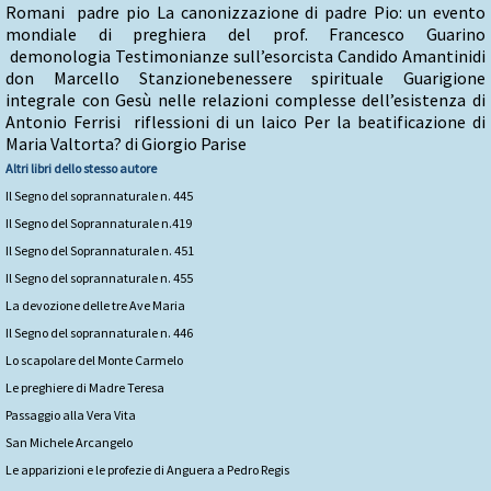
Romani padre pio La canonizzazione di padre Pio: un evento
mondiale di preghiera del prof. Francesco Guarino
demonologia Testimonianze sull’esorcista Candido Amantinidi
don Marcello Stanzionebenessere spirituale Guarigione
integrale con Gesù nelle relazioni complesse dell’esistenza di
Antonio Ferrisi riflessioni di un laico Per la beatificazione di
Maria Valtorta? di Giorgio Parise
Altri libri dello stesso autore
Il Segno del soprannaturale n. 445
Il Segno del Soprannaturale n.419
Il Segno del Soprannaturale n. 451
Il Segno del soprannaturale n. 455
La devozione delle tre Ave Maria
Il Segno del soprannaturale n. 446
Lo scapolare del Monte Carmelo
Le preghiere di Madre Teresa
Passaggio alla Vera Vita
San Michele Arcangelo
Le apparizioni e le profezie di Anguera a Pedro Regis