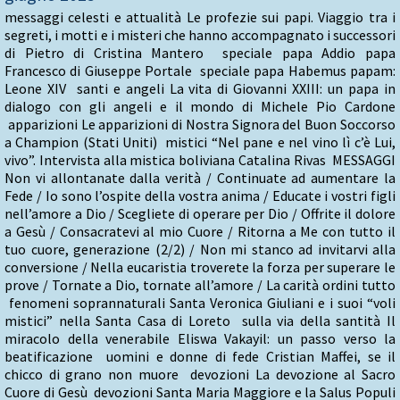
messaggi celesti e attualità Le profezie sui papi. Viaggio tra i
segreti, i motti e i misteri che hanno accompagnato i successori
di Pietro di Cristina Mantero speciale papa Addio papa
Francesco di Giuseppe Portale speciale papa Habemus papam:
Leone XIV santi e angeli La vita di Giovanni XXIII: un papa in
dialogo con gli angeli e il mondo di Michele Pio Cardone
apparizioni Le apparizioni di Nostra Signora del Buon Soccorso
a Champion (Stati Uniti) mistici “Nel pane e nel vino lì c’è Lui,
vivo”. Intervista alla mistica boliviana Catalina Rivas MESSAGGI
Non vi allontanate dalla verità / Continuate ad aumentare la
Fede / Io sono l’ospite della vostra anima / Educate i vostri figli
nell’amore a Dio / Scegliete di operare per Dio / Offrite il dolore
a Gesù / Consacratevi al mio Cuore / Ritorna a Me con tutto il
tuo cuore, generazione (2/2) / Non mi stanco ad invitarvi alla
conversione / Nella eucaristia troverete la forza per superare le
prove / Tornate a Dio, tornate all’amore / La carità ordini tutto
fenomeni soprannaturali Santa Veronica Giuliani e i suoi “voli
mistici” nella Santa Casa di Loreto sulla via della santità Il
miracolo della venerabile Eliswa Vakayil: un passo verso la
beatificazione uomini e donne di fede Cristian Maffei, se il
chicco di grano non muore devozioni La devozione al Sacro
Cuore di Gesù devozioni Santa Maria Maggiore e la Salus Populi