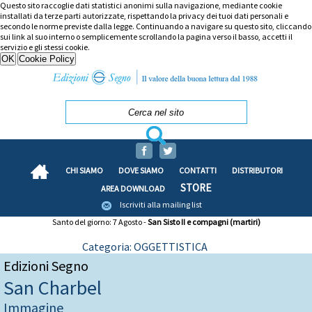
Questo sito raccoglie dati statistici anonimi sulla navigazione, mediante cookie
installati da terze parti autorizzate, rispettando la privacy dei tuoi dati personali e
secondo le norme previste dalla legge. Continuando a navigare su questo sito, cliccando
sui link al suo interno o semplicemente scrollando la pagina verso il basso, accetti il
servizio e gli stessi cookie.
CHI SIAMO
DOVE SIAMO
CONTATTI
DISTRIBUTORI
STORE
AREA DOWNLOAD
Iscriviti alla mailing list
Santo del giorno: 7 Agosto -
San Sisto II e compagni (martiri)
Categoria: OGGETTISTICA
Edizioni Segno
San Charbel
Immagine