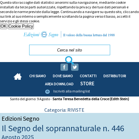
Questo sito raccoglie dati statistici anonimi sulla navigazione, mediante cookie
installati da terze parti autorizzate, rispettando la privacy dei tuoi dati personali e
secondo le norme previste dalla legge. Continuando a navigare su questo sito, cliccando
sui link al suo interno o semplicemente scrollando la pagina verso il basso, accetti il
servizio e gli stessi cookie.
CHI SIAMO
DOVE SIAMO
CONTATTI
DISTRIBUTORI
STORE
AREA DOWNLOAD
Iscriviti alla mailing list
Santo del giorno: 9 Agosto -
Santa Teresa Benedetta della Croce (Edith Stein)
Categoria: RIVISTE
Edizioni Segno
Il Segno del soprannaturale n. 446
Agosto 2025