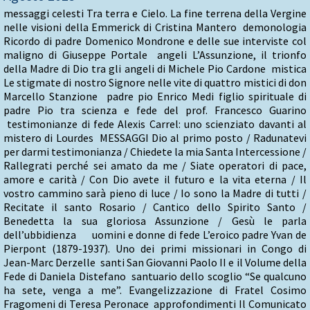
messaggi celesti Tra terra e Cielo. La fine terrena della Vergine
nelle visioni della Emmerick di Cristina Mantero demonologia
Ricordo di padre Domenico Mondrone e delle sue interviste col
maligno di Giuseppe Portale angeli L’Assunzione, il trionfo
della Madre di Dio tra gli angeli di Michele Pio Cardone mistica
Le stigmate di nostro Signore nelle vite di quattro mistici di don
Marcello Stanzione padre pio Enrico Medi figlio spirituale di
padre Pio tra scienza e fede del prof. Francesco Guarino
testimonianze di fede Alexis Carrel: uno scienziato davanti al
mistero di Lourdes MESSAGGI Dio al primo posto / Radunatevi
per darmi testimonianza / Chiedete la mia Santa Intercessione /
Rallegrati perché sei amato da me / Siate operatori di pace,
amore e carità / Con Dio avete il futuro e la vita eterna / Il
vostro cammino sarà pieno di luce / Io sono la Madre di tutti /
Recitate il santo Rosario / Cantico dello Spirito Santo /
Benedetta la sua gloriosa Assunzione / Gesù le parla
dell’ubbidienza uomini e donne di fede L’eroico padre Yvan de
Pierpont (1879-1937). Uno dei primi missionari in Congo di
Jean-Marc Derzelle santi San Giovanni Paolo II e il Volume della
Fede di Daniela Distefano santuario dello scoglio “Se qualcuno
ha sete, venga a me”. Evangelizzazione di Fratel Cosimo
Fragomeni di Teresa Peronace approfondimenti Il Comunicato