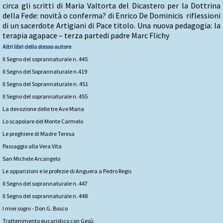
circa gli scritti di Maria Valtorta del Dicastero per la Dottrina
della Fede: novità o conferma? di Enrico De Dominicis riflessioni
di un sacerdote Artigiani di Pace titolo. Una nuova pedagogia: la
terapia agapace – terza partedi padre Marc Flichy
Altri libri dello stesso autore
Il Segno del soprannaturale n. 445
Il Segno del Soprannaturale n.419
Il Segno del Soprannaturale n. 451
Il Segno del soprannaturale n. 455
La devozione delle tre Ave Maria
Lo scapolare del Monte Carmelo
Le preghiere di Madre Teresa
Passaggio alla Vera Vita
San Michele Arcangelo
Le apparizioni e le profezie di Anguera a Pedro Regis
Il Segno del soprannaturale n. 447
Il Segno del soprannaturale n. 448
I miei sogni - Don G. Bosco
Trattenimento eucaristico con Gesù