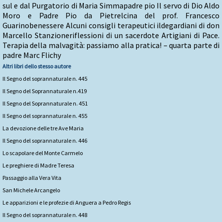
sul e dal Purgatorio di Maria Simmapadre pio Il servo di Dio Aldo
Moro e Padre Pio da Pietrelcina del prof. Francesco
Guarinobenessere Alcuni consigli terapeutici ildegardiani di don
Marcello Stanzioneriflessioni di un sacerdote Artigiani di Pace.
Terapia della malvagità: passiamo alla pratica! – quarta parte di
padre Marc Flichy
Altri libri dello stesso autore
Il Segno del soprannaturale n. 445
Il Segno del Soprannaturale n.419
Il Segno del Soprannaturale n. 451
Il Segno del soprannaturale n. 455
La devozione delle tre Ave Maria
Il Segno del soprannaturale n. 446
Lo scapolare del Monte Carmelo
Le preghiere di Madre Teresa
Passaggio alla Vera Vita
San Michele Arcangelo
Le apparizioni e le profezie di Anguera a Pedro Regis
Il Segno del soprannaturale n. 448