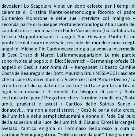
devozioni Lo Scapolare Viola: un dono celeste per i tempi di
calamità di Cristina Manterodemonologia Ricordo di padre
Domenico Mondrone e delle sue interviste col maligno –
seconda parte di Giuseppe Portaledemonologia Alla scuola dei
combattenti – nona parte di Paolo Vizzacchero (ha collaborato
Letizia Stoppoloni)santi e angeli San Giovanni Paolo II: un
pontefice dal cuore universale, custode del mondo e amico degli
angeli di Michele Pio Cardoneescatologia La venuta intermedia
di Gesù Cristo di Marcel Laflammeapparizioni Le mie parole
sono rivolte al popolo di Dio; Sievernich – Germaniaprofezie Gli
appelli di Gesù a suor Anna Ali – Kenyabeati Il beato Camille
Costa de Beauregard del Dott. Maurizio BruniMESSAGGI Lasciate
che la Luce Divina vi illumini / Vivete certi dell’Amore Divino / Io
vi do la mia fiducia, datemi la vostra / Lottate per la santità di
ogni vita umana / Il mondo ha bisogno di pace / Siate
costruttori di pace / Prego loro che si fermino e meditino / Siate
umili, prudenti e astuti / Cantico dello Spirito Santo /
donatevi… ma non a denti stretti / Gesù le parla della croce,
dell’umiltà e della semplicitàuomini e donne di fede Dal buio
della superbia alla luce dell’umiltà di Claudio Circelliarcangeli
Svelato l’antico enigma di Tommaso Bellorosso a cura di
Carmine Alvinopurgatorio “Fateci uscire da qui!!”. Insegnamenti