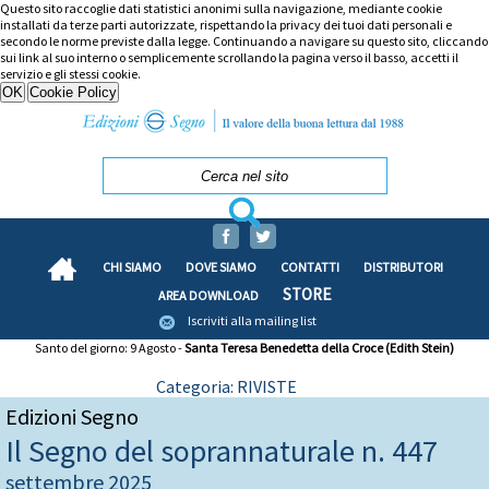
Questo sito raccoglie dati statistici anonimi sulla navigazione, mediante cookie
installati da terze parti autorizzate, rispettando la privacy dei tuoi dati personali e
secondo le norme previste dalla legge. Continuando a navigare su questo sito, cliccando
sui link al suo interno o semplicemente scrollando la pagina verso il basso, accetti il
servizio e gli stessi cookie.
CHI SIAMO
DOVE SIAMO
CONTATTI
DISTRIBUTORI
STORE
AREA DOWNLOAD
Iscriviti alla mailing list
Santo del giorno: 9 Agosto -
Santa Teresa Benedetta della Croce (Edith Stein)
Categoria: RIVISTE
Edizioni Segno
Il Segno del soprannaturale n. 447
settembre 2025