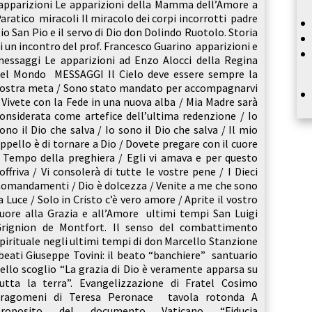
pparizioni Le apparizioni della Mamma dell’Amore a
aratico miracoli Il miracolo dei corpi incorrotti padre
io San Pio e il servo di Dio don Dolindo Ruotolo. Storia
i un incontro del prof. Francesco Guarino apparizioni e
essaggi Le apparizioni ad Enzo Alocci della Regina
el Mondo MESSAGGI Il Cielo deve essere sempre la
ostra meta / Sono stato mandato per accompagnarvi
 Vivete con la Fede in una nuova alba / Mia Madre sarà
onsiderata come artefice dell’ultima redenzione / Io
ono il Dio che salva / Io sono il Dio che salva / Il mio
ppello è di tornare a Dio / Dovete pregare con il cuore
 Tempo della preghiera / Egli vi amava e per questo
offriva / Vi consolerà di tutte le vostre pene / I Dieci
omandamenti / Dio è dolcezza / Venite a me che sono
a Luce / Solo in Cristo c’è vero amore / Aprite il vostro
uore alla Grazia e all’Amore ultimi tempi San Luigi
rignion de Montfort. Il senso del combattimento
pirituale negli ultimi tempi di don Marcello Stanzione
eati Giuseppe Tovini: il beato “banchiere” santuario
ello scoglio “La grazia di Dio è veramente apparsa su
utta la terra”. Evangelizzazione di Fratel Cosimo
Fragomeni di Teresa Peronace tavola rotonda A
proposito del documento Vaticano “Fiducia