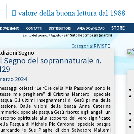
STORE
DOVE SIAMO
CONTATTI
DISTRIBUTORI
AREA DOWNLOAD
Santo del giorno: 7 Agosto -
San Sisto II e compagni (martiri)
Categoria: RIVISTE
Edizioni Segno
Il Segno del soprannaturale n.
429
marzo 2024
essaggi celesti “Le ‘Ore della Mia Passione’ sono le
tesse mie preghiere” di Cristina Mantero speciale
asqua Gli ultimi insegnamenti di Gesù prima della
assione. Dalle visioni della beata Anna Caterina
mmerick speciale pasqua Gesù risorto e gli angeli: un
ercorso spirituale alla scoperta del vero significato
ella Pasqua di Michele Pio Cardone speciale pasqua
uardando le Sue Piaghe di don Salvatore Mallemi