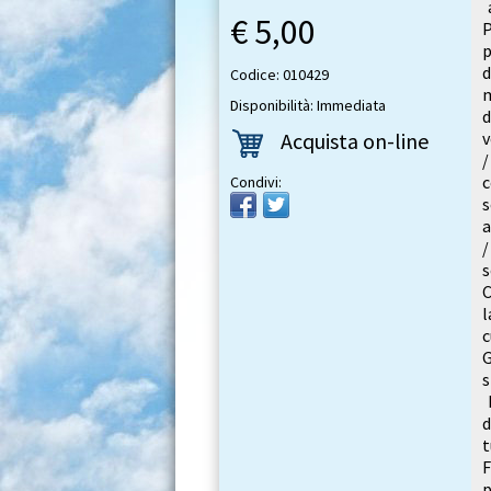
a
€ 5,00
P
p
d
Codice: 010429
m
Disponibilità: Immediata
d
Acquista on-line
v
/
c
Condivi:
s
a
/
s
C
l
c
G
s
b
d
t