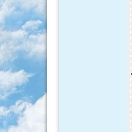
I
I
I
I
I
I
I
I
I
I
I
I
I
I
I
I
I
I
I
I
I
I