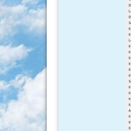
D
L
D
S
I
I
L
I
I
I
I
I
I
S
I
I
I
I
A
I
I
I