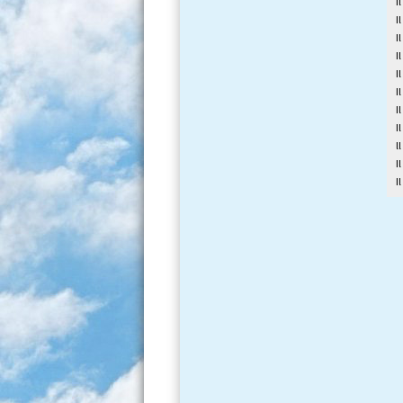
I
I
I
I
I
I
I
I
l
I
I