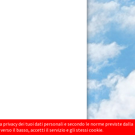
688729 - P.IVA 02485510305
a privacy dei tuoi dati personali e secondo le norme previste dalla
so il basso, accetti il servizio e gli stessi cookie.