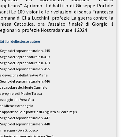
upplicans”. Apriamo il dibattito di Giuseppe Portale
anti Le 109 visioni e le rivelazioni di santa Francesca
omana di Elia Lucchini profezie La guerra contro la
hiesa Cattolica, ora l’assalto finale? di Giorgio il
egionario profezie Nostradamus e il 2024
ltri libri dello stesso autore
l Segno del soprannaturale n. 445
l Segno del Soprannaturale n.419
l Segno del Soprannaturale n. 451
l Segno del soprannaturale n. 455
a devozione delle tre Ave Maria
l Segno del soprannaturale n. 446
o scapolare del Monte Carmelo
e preghiere di Madre Teresa
assaggio alla Vera Vita
an Michele Arcangelo
e apparizioni e le profezie di Anguera a Pedro Regis
l Segno del soprannaturale n. 447
l Segno del soprannaturale n. 448
 miei sogni - Don G. Bosco
rattenimento eucaristico con Gesù