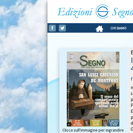
CHI SIAMO
m
s
p
P
E
p
d
G
Clicca sull'immagine per ingrandire