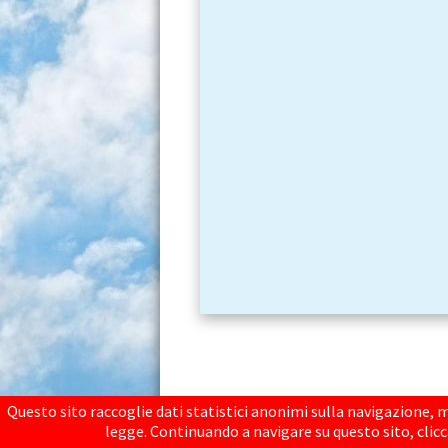
EDIZIONI SEGNO - Via E. F
Questo sito raccoglie dati statistici anonimi sulla navigazione, m
legge. Continuando a navigare su questo sito, clicca