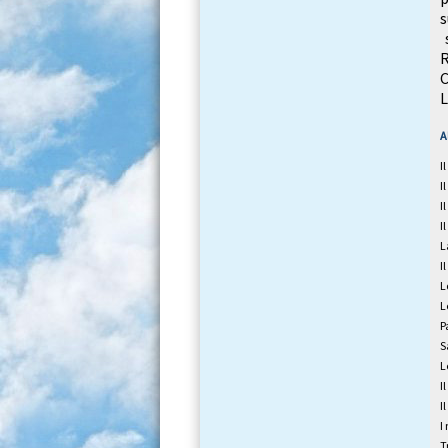
s
s
R
C
L
A
I
I
I
I
L
I
L
L
P
S
L
I
I
I
T