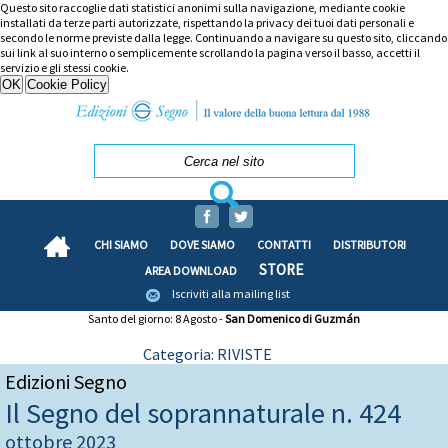
Questo sito raccoglie dati statistici anonimi sulla navigazione, mediante cookie
installati da terze parti autorizzate, rispettando la privacy dei tuoi dati personali e
secondo le norme previste dalla legge. Continuando a navigare su questo sito, cliccando
sui link al suo interno o semplicemente scrollando la pagina verso il basso, accetti il
servizio e gli stessi cookie.
CHI SIAMO
DOVE SIAMO
CONTATTI
DISTRIBUTORI
STORE
AREA DOWNLOAD
Iscriviti alla mailing list
Santo del giorno: 8 Agosto -
San Domenico di Guzmán
Categoria: RIVISTE
Edizioni Segno
Il Segno del soprannaturale n. 424
ottobre 2023