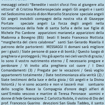
messaggi celesti “Benedite i vostri sforzi fino al giungere alla
vittoria” di Cristina Manterospeciale angeli Gli angeli e i santi
nel Sedicesimo secolo di don Marcello Stanzione speciale angeli
Gli angeli invisibili compagni della nostra vita di Giuseppe
Portale speciale angeli La forza degli angeli nella
testimonianza della fede di santa Sofia e delle sue figlie di
Michele Pio Cardone apparizioni marianeLe apparizioni della
Madonna a Bovegno (BS) beati Il beato Francesco Mottola:
“margherita del clero calabrese” santi San Gerardo Maiella il
patrono delle partorienti MESSAGGI Il domani sarà migliore
per i giusti / Siate persone di pace e di bontà / Questo luogo di
preghiera vi proteggerà / Ho già aperto nei cieli varchi di grazia /
Io sono il vostro nutrimento eterno / È necessario pregare e
perdonare / Vi invito alla preghiera col cuore / I Dieci
Comandamenti (3) / Pregate per le vocazioni / Gesù voglio
appartenerti totalmente / Date testimonianza alla verità (2) /
Siate testimoni della luce e della gioia / Gli angeli e la Divina
Volontà / Io vi sono accanto e non vi lascerò mai santuario
dello scoglio Nasce la Compagnia d’onore degli alfieri di
sant’Emidio vescovo e martire di Teresa Peronace uomini e
donne di fede Generazione Z: Carlotta Nobile, il violino di Dio del
prof. Francesco Guarino devozioni San Giuda Taddeo, il santo