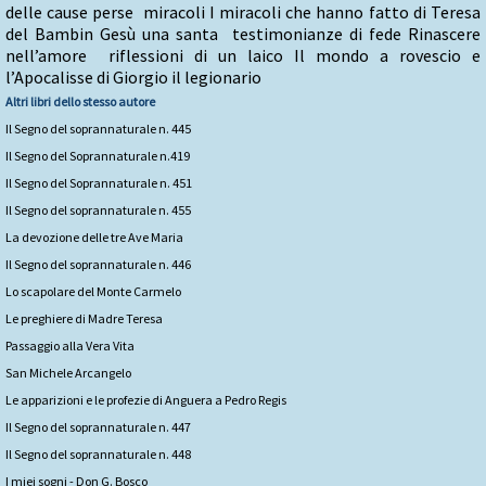
delle cause perse miracoli I miracoli che hanno fatto di Teresa
del Bambin Gesù una santa testimonianze di fede Rinascere
nell’amore riflessioni di un laico Il mondo a rovescio e
l’Apocalisse di Giorgio il legionario
Altri libri dello stesso autore
Il Segno del soprannaturale n. 445
Il Segno del Soprannaturale n.419
Il Segno del Soprannaturale n. 451
Il Segno del soprannaturale n. 455
La devozione delle tre Ave Maria
Il Segno del soprannaturale n. 446
Lo scapolare del Monte Carmelo
Le preghiere di Madre Teresa
Passaggio alla Vera Vita
San Michele Arcangelo
Le apparizioni e le profezie di Anguera a Pedro Regis
Il Segno del soprannaturale n. 447
Il Segno del soprannaturale n. 448
I miei sogni - Don G. Bosco