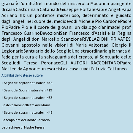
grazia è l’umiltàNel mondo del misteroLa Madonna piangente
di casa Castorina a Cataniadi Giuseppe PortalePapi e AngeliPapa
Adriano III: un pontefice misterioso, determinato e guidato
dagli angeli nel cuore del medioevodi Michele Pio CardonePadre
PioPadre Pio e il cuore dei giovani: un dialogo d’animadel prof.
Francesco GuarinoDevozioniSan Francesco d’Assisi e la Regina
degli Angelidi don Marcello StanzioneRIVELAZIONI PRIVATES.
Giovanni apostolo nelle visioni di Maria Valtortadi Giorgio il
LegionarioSantuario dello ScoglioUna straordinaria giornata di
fede per la cura e la salvaguardia del creato, al Santuario dello
Scogliodi Teresa PeronaceGLI AUTORI RACCONTANOPadre
Matteo da Agnone: un esorcista a casa tuadi Patrizia Cattaneo
Altri libri dello stesso autore
Il Segno del soprannaturale n. 445
Il Segno del Soprannaturale n.419
Il Segno del soprannaturale n. 455
La devozione delle tre Ave Maria
Il Segno del soprannaturale n. 446
Lo scapolare del Monte Carmelo
Le preghiere di Madre Teresa