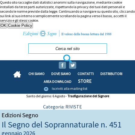
Questo sito raccoglie dati statistici anonimi sulla navigazione, mediante cookie
installati da terze parti autorizzate, rispettando la privacy dei tuoi dati personali e
secondo le norme previste dalla legge. Continuando a navigare su questo sito, cliccando
sui link al suo interno o semplicemente scrollando la pagina verso il basso, accetti il
servizio e gli stessi cookie.
CHI SIAMO
DOVE SIAMO
CONTATTI
DISTRIBUTORI
STORE
AREA DOWNLOAD
Iscriviti alla mailing list
Santo del giorno: 6 Agosto -
Trasfigurazione del Signore
Categoria: RIVISTE
Edizioni Segno
Il Segno del Soprannaturale n. 451
gennaio 2026