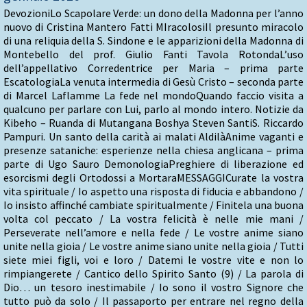
DevozioniLo Scapolare Verde: un dono della Madonna per l’anno
nuovo di Cristina Mantero Fatti MIracolosiIl presunto miracolo
di una reliquia della S. Sindone e le apparizioni della Madonna di
Montebello del prof. Giulio Fanti Tavola RotondaL’uso
dell’appellativo Corredentrice per Maria – prima parte
EscatologiaLa venuta intermedia di Gesù Cristo – seconda parte
di Marcel Laflamme La fede nel mondoQuando faccio visita a
qualcuno per parlare con Lui, parlo al mondo intero. Notizie da
Kibeho – Ruanda di Mutangana Boshya Steven SantiS. Riccardo
Pampuri. Un santo della carità ai malati AldilàAnime vaganti e
presenze sataniche: esperienze nella chiesa anglicana – prima
parte di Ugo Sauro DemonologiaPreghiere di liberazione ed
esorcismi degli Ortodossi a MortaraMESSAGGICurate la vostra
vita spirituale / Io aspetto una risposta di fiducia e abbandono /
Io insisto affinché cambiate spiritualmente / Finitela una buona
volta col peccato / La vostra felicità è nelle mie mani /
Perseverate nell’amore e nella fede / Le vostre anime siano
unite nella gioia / Le vostre anime siano unite nella gioia / Tutti
siete miei figli, voi e loro / Datemi le vostre vite e non lo
rimpiangerete / Cantico dello Spirito Santo (9) / La parola di
Dio… un tesoro inestimabile / Io sono il vostro Signore che
tutto può da solo / Il passaporto per entrare nel regno della